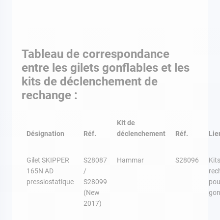
Tableau de correspondance
entre les gilets gonflables et les
kits de déclenchement de
rechange :
Kit de
Désignation
Réf.
déclenchement
Réf.
Lie
Gilet SKIPPER
S28087
Hammar
S28096
Kit
165N AD
/
rec
pressiostatique
S28099
pou
(New
gon
2017)