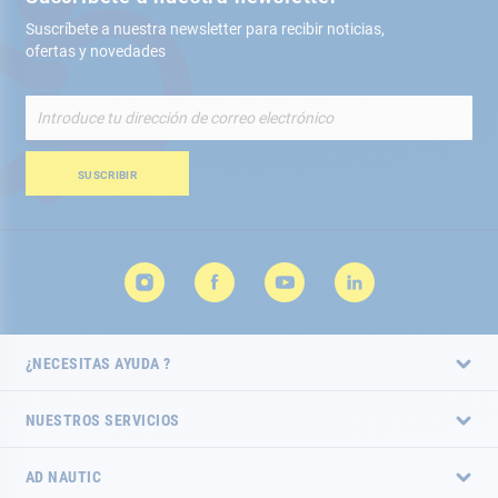
Suscríbete a nuestra newsletter para recibir noticias,
ofertas y novedades
Inscríbete
a
nuestro
boletín
SUSCRIBIR
de
noticias:
¿NECESITAS AYUDA ?
NUESTROS SERVICIOS
AD NAUTIC