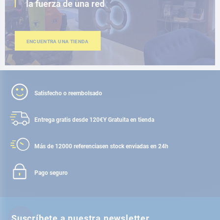
la fuerza de una red
ENCUENTRA UNA TIENDA
Satisfecho o reembolsado
Entrega gratis desde 120€
Y Gratuita en tienda
Más de 12000 referencias
en stock enviadas en 24h
Pago seguro
Suscríbete a nuestra newsletter