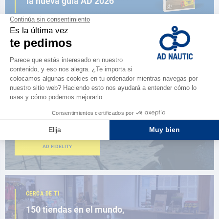
la nueva guía AD 2026
NAVEGAR POR EL CATÁLOGO
ESPACIO FIDELIDAD
¿Eres apasionado?
Benefíciate de ventajas exclusivas
AD FIDELITY
CERCA DE TI
150 tiendas en el mundo,