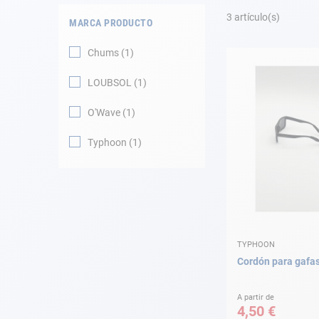
Fondeo
3
artículo(s)
MARCA PRODUCTO
Navegación
Chums
1
Ropa
LOUBSOL
1
Tienda y ocio
O'Wave
1
Typhoon
1
Apéndices
Motor
Accesorios
TYPHOON
Mantenimiento
Cordón para gafa
Tarjeta regalo -
Guía AD
A partir de
4,50 €