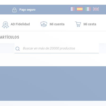
Ir
Pago seguro
al
contenido
AD Fidelidad
Mi cuenta
Mi cesta
 ARTÍCULOS
Buscar