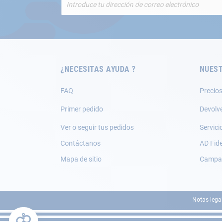
a
nuestro
boletín
de
noticias:
¿NECESITAS AYUDA ?
NUEST
FAQ
Precios
Primer pedido
Devolv
Ver o seguir tus pedidos
Servici
Contáctanos
AD Fide
Mapa de sitio
Campañ
Notas lega