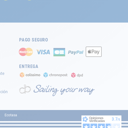
PAGO SEGURO
ENTREGA
nte
ación
Ecotasa