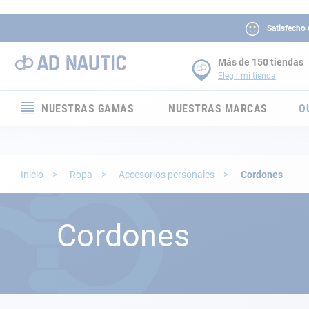
Satisfecho
Más de 150 tiendas
Elegir mi tienda
NUESTRAS GAMAS
NUESTRAS MARCAS
O
Electrónica
Electricidad
Inicio
Ropa
Accesorios personales
Cordones
Confort
Cordones
Seguridad
Cabuyería