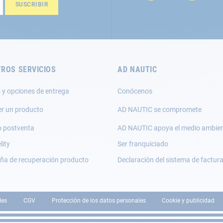
SUSCRIBIR
ROS SERVICIOS
AD NAUTIC
 y opciones de entrega
Conócenos
er un producto
AD NAUTIC se compromete
o postventa
AD NAUTIC apoya el medio ambie
lity
Ser franquiciado
a de recuperación producto
Declaración del sistema de factur
les
CGV
Protección de los datos personales
Cookie y publicidad