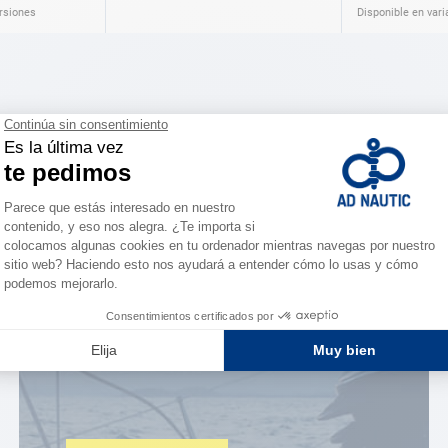
ersiones
Disponible en vari
ESPACIO FIDELIDAD
¿Eres apasionado?
Benefíciate de ventajas
exclusivas