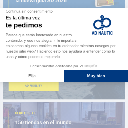
la nueva guía AD 2026
NAVEGAR POR EL CATÁLOGO
ESPACIO FIDELIDAD
¿Eres apasionado?
Benefíciate de ventajas exclusivas
AD FIDELITY
CERCA DE TI
150 tiendas en el mundo,