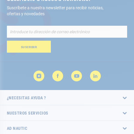
Suscríbete a nuestra newsletter para recibir noticias,
ofertas y novedades
Inscríbete
a
nuestro
boletín
SUSCRIBIR
de
noticias:
¿NECESITAS AYUDA ?
NUESTROS SERVICIOS
AD NAUTIC