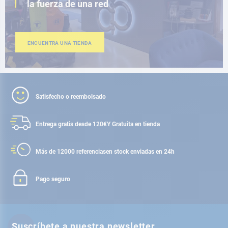
la fuerza de una red
ENCUENTRA UNA TIENDA
Satisfecho o reembolsado
Entrega gratis desde 120€
Y Gratuita en tienda
Más de 12000 referencias
en stock enviadas en 24h
Pago seguro
Suscríbete a nuestra newsletter