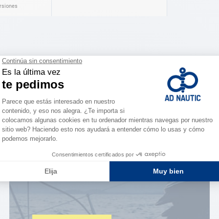
ersiones
ESPACIO FIDELIDAD
¿Eres apasionado?
Benefíciate de ventajas
exclusivas