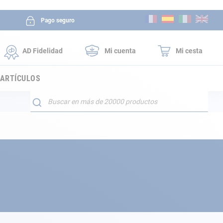
Ir
Pago seguro
al
contenido
AD Fidelidad
Mi cuenta
Mi cesta
 ARTÍCULOS
Buscar