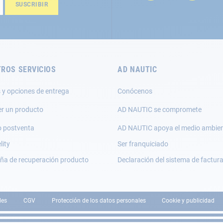
SUSCRIBIR
ROS SERVICIOS
AD NAUTIC
 y opciones de entrega
Conócenos
er un producto
AD NAUTIC se compromete
o postventa
AD NAUTIC apoya el medio ambie
lity
Ser franquiciado
a de recuperación producto
Declaración del sistema de factur
les
CGV
Protección de los datos personales
Cookie y publicidad