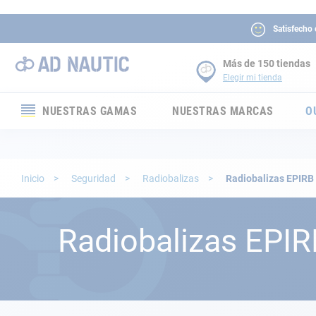
Satisfecho
Más de 150 tiendas
Elegir mi tienda
NUESTRAS GAMAS
NUESTRAS MARCAS
O
Electrónica
Electricidad
Inicio
Seguridad
Radiobalizas
Radiobalizas EPIRB
Confort
Radiobalizas EPIR
Seguridad
Cabuyería