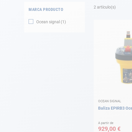
Fondeo
2
artículo(s)
MARCA PRODUCTO
Navegación
Ocean signal
1
Ropa
Tienda y ocio
Apéndices
Motor
Accesorios
OCEAN SIGNAL
Mantenimiento
Baliza EPIRB3 Oc
Tarjeta regalo -
Guía AD
A partir de
929,00 €