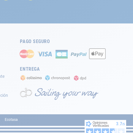
PAGO SEGURO
ENTREGA
nte
ación
Ecotasa