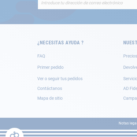
a
nuestro
boletín
de
noticias:
¿NECESITAS AYUDA ?
NUEST
FAQ
Precios
Primer pedido
Devolv
Ver o seguir tus pedidos
Servici
Contáctanos
AD Fide
Mapa de sitio
Campañ
Notas lega