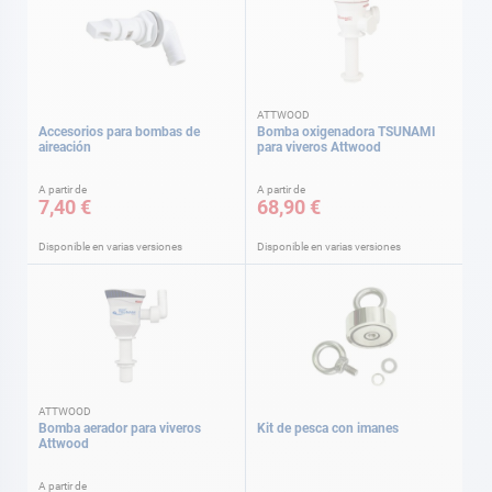
ATTWOOD
Accesorios para bombas de
Bomba oxigenadora TSUNAMI
aireación
para viveros Attwood
A partir de
A partir de
7,40 €
68,90 €
Disponible en varias versiones
Disponible en varias versiones
ATTWOOD
Bomba aerador para viveros
Kit de pesca con imanes
Attwood
A partir de