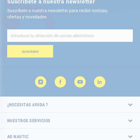
Suscríbete a nuestra newsletter
Suscríbete a nuestra newsletter para recibir noticias,
ofertas y novedades
Inscríbete
a
nuestro
boletín
SUSCRIBIR
de
noticias:
¿NECESITAS AYUDA ?
NUESTROS SERVICIOS
AD NAUTIC