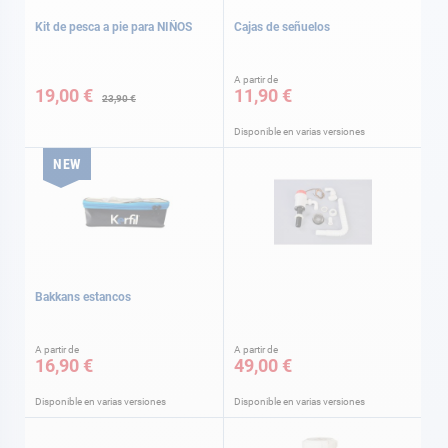
Kit de pesca a pie para NIÑOS
Cajas de señuelos
Precio
A partir de
especial
19,00 €
11,90 €
23,90 €
Disponible en varias versiones
NEW
Bakkans estancos
A partir de
A partir de
16,90 €
49,00 €
Disponible en varias versiones
Disponible en varias versiones