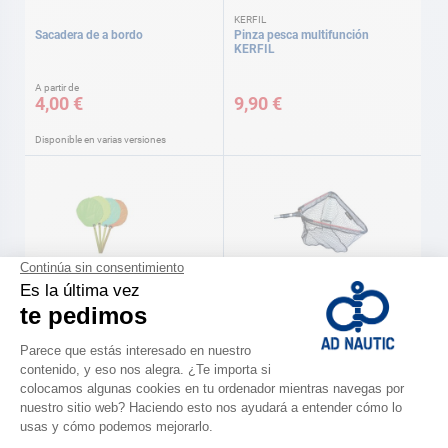
KERFIL
Sacadera de a bordo
Pinza pesca multifunción
KERFIL
A partir de
4,00 €
9,90 €
Disponible en varias versiones
Red sacadera Fun L: 90 cm
Sacadera de a bordo
4,50 €
29,90 €