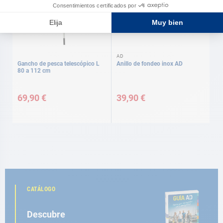
AD
Gancho de pesca telescópico L
Anillo de fondeo inox AD
80 a 112 cm
69,90 €
39,90 €
CATÁLOGO
Descubre