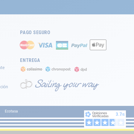
PAGO SEGURO
ENTREGA
nte
ación
Ecotasa