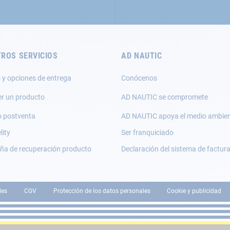
ROS SERVICIOS
AD NAUTIC
 y opciones de entrega
Conócenos
er un producto
AD NAUTIC se compromete
o postventa
AD NAUTIC apoya el medio ambie
lity
Ser franquiciado
a de recuperación producto
Declaración del sistema de factur
les
CGV
Protección de los datos personales
Cookie y publicidad