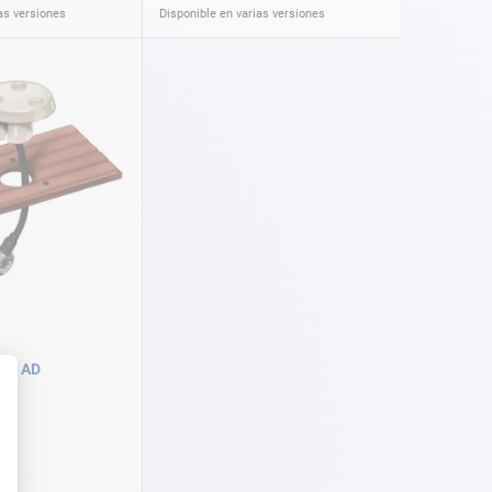
as versiones
Disponible en varias versiones
jar AD