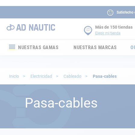
Satisfecho
Más de 150 tiendas
Elegir mi tienda
NUESTRAS GAMAS
NUESTRAS MARCAS
O
Electrónica
Electricidad
Inicio
Electricidad
Cableado
Pasa-cables
Confort
Pasa-cables
Seguridad
Cabuyería