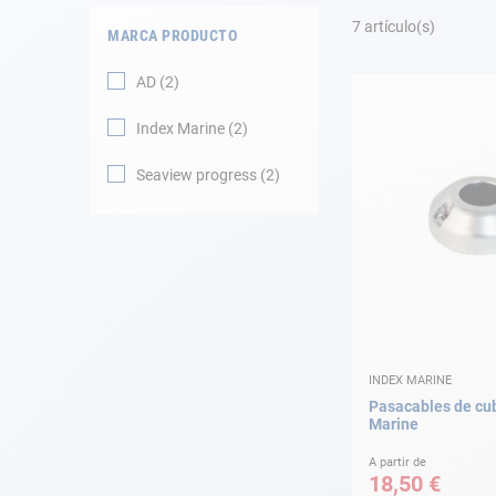
Fondeo
7
artículo(s)
MARCA PRODUCTO
Navegación
AD
2
Ropa
Index Marine
2
Tienda y ocio
Seaview progress
2
Apéndices
Motor
Accesorios
INDEX MARINE
Mantenimiento
Pasacables de cub
Marine
Tarjeta regalo -
Guía AD
A partir de
18,50 €