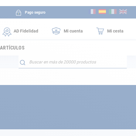
Ir
Pago seguro
al
contenido
AD Fidelidad
Mi cuenta
Mi cesta
 ARTÍCULOS
Buscar