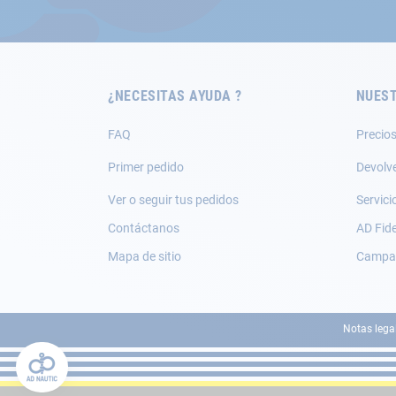
nuestro
boletín
de
noticias:
¿NECESITAS AYUDA ?
NUEST
FAQ
Precios
Primer pedido
Devolv
Ver o seguir tus pedidos
Servici
Contáctanos
AD Fide
Mapa de sitio
Campañ
Notas lega