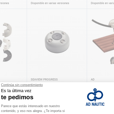
ersiones
Disponible en varias versiones
Disponible en vari
SEAVIEW PROGRESS
AD
it Seaview
Pasacables estándar Seaview
Pasacable a fi
progress
A partir de
31,50 €
8,60 €
ersiones
Disponible en varias versiones