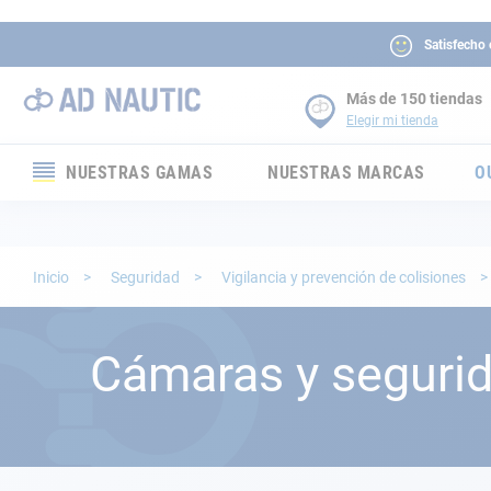
Satisfecho
Más de 150 tiendas
Elegir mi tienda
NUESTRAS GAMAS
NUESTRAS MARCAS
O
Electrónica
Electricidad
Inicio
Seguridad
Vigilancia y prevención de colisiones
Confort
Cámaras y seguri
Seguridad
Cabuyería