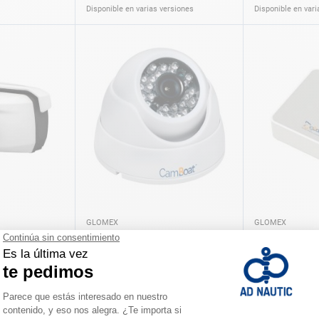
Disponible en varias versiones
Disponible en vari
GLOMEX
GLOMEX
ia SEA.AI -
CamBoat Glomex
Sistema de vig
OSCAR
seguridad Zi
169,40 €
627,30 €