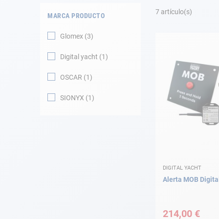
Fondeo
7
artículo(s)
MARCA PRODUCTO
Navegación
Glomex
3
Ropa
Digital yacht
1
Tienda y ocio
OSCAR
1
SIONYX
1
Apéndices
Motor
Accesorios
DIGITAL YACHT
Mantenimiento
Alerta MOB Digita
Tarjeta regalo -
Guía AD
214,00 €