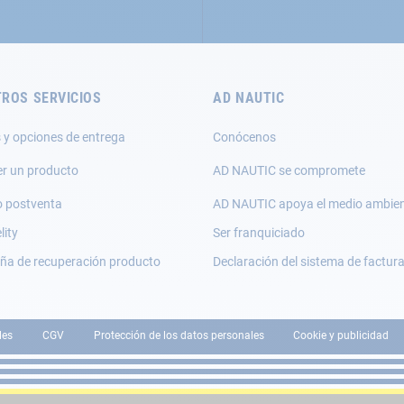
ROS SERVICIOS
AD NAUTIC
 y opciones de entrega
Conócenos
er un producto
AD NAUTIC se compromete
o postventa
AD NAUTIC apoya el medio ambie
lity
Ser franquiciado
a de recuperación producto
Declaración del sistema de factur
les
CGV
Protección de los datos personales
Cookie y publicidad