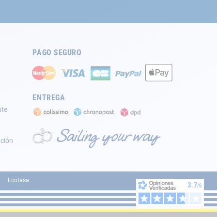
PAGO SEGURO
ENTREGA
nte
ación
Ecotasa