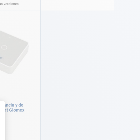
as versiones
ilancia y de
gBoat Glomex