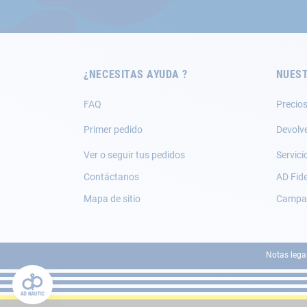
nuestro
boletín
de
noticias:
¿NECESITAS AYUDA ?
NUEST
FAQ
Precios
Primer pedido
Devolv
Ver o seguir tus pedidos
Servici
Contáctanos
AD Fide
Mapa de sitio
Campañ
Notas lega