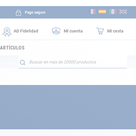
Ir
Pago seguro
al
contenido
AD Fidelidad
Mi cuenta
Mi cesta
 ARTÍCULOS
Buscar