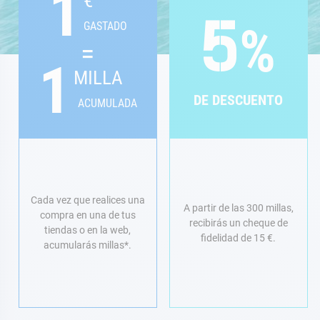
1
€
%
GASTADO
5
=
1
MILLA
DE DESCUENTO
ACUMULADA
Cada vez que realices una
A partir de las 300 millas,
compra en una de tus
recibirás un cheque de
tiendas o en la web,
fidelidad de 15 €.
acumularás millas*.