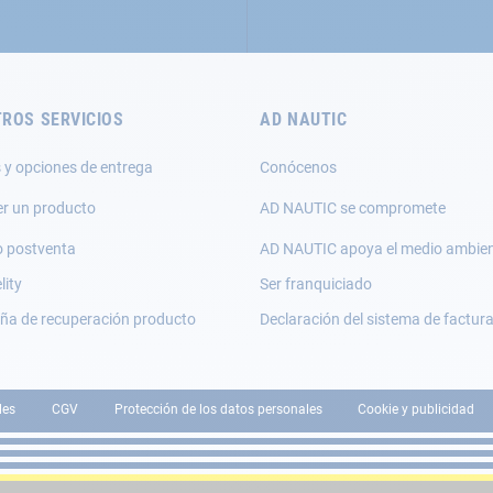
ROS SERVICIOS
AD NAUTIC
 y opciones de entrega
Conócenos
er un producto
AD NAUTIC se compromete
o postventa
AD NAUTIC apoya el medio ambie
lity
Ser franquiciado
a de recuperación producto
Declaración del sistema de factur
les
CGV
Protección de los datos personales
Cookie y publicidad