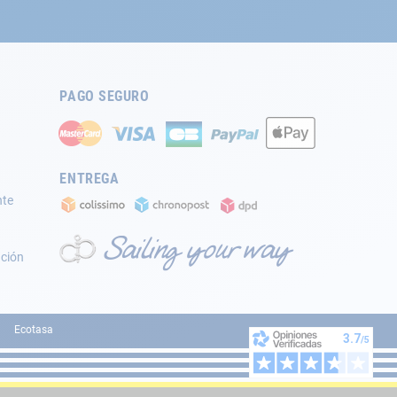
PAGO SEGURO
ENTREGA
nte
ación
Ecotasa