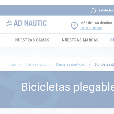
Satisfecho
Más de 150 tiendas
Elegir mi tienda
NUESTRAS GAMAS
NUESTRAS MARCAS
O
Electrónica
Electricidad
Inicio
Tienda y ocio
Deportes náuticos
Bicicletas 
Confort
Bicicletas plegabl
Seguridad
Cabuyería