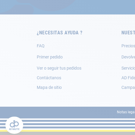
nuestro
boletín
de
noticias:
¿NECESITAS AYUDA ?
NUEST
FAQ
Precios
Primer pedido
Devolv
Ver o seguir tus pedidos
Servici
Contáctanos
AD Fide
Mapa de sitio
Campañ
Notas lega