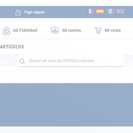
Ir
Pago seguro
al
contenido
AD Fidelidad
Mi cuenta
Mi cesta
 ARTÍCULOS
Buscar