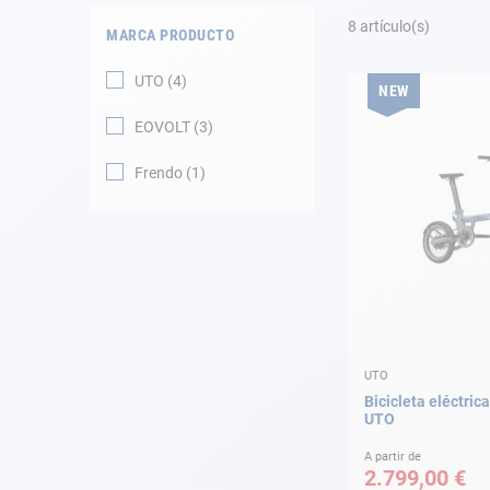
Fondeo
8
artículo(s)
MARCA PRODUCTO
Navegación
UTO
4
NEW
Ropa
EOVOLT
3
Tienda y ocio
Frendo
1
Apéndices
Motor
Accesorios
UTO
Mantenimiento
Bicicleta eléctri
UTO
Tarjeta regalo -
Guía AD
A partir de
2.799,00 €