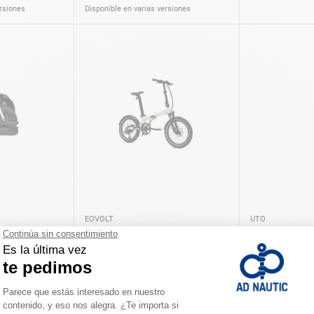
ersiones
Disponible en varias versiones
EOVOLT
UTO
tas eléctricas
Bicicletas eléctricas plegables
Bicicletas elé
EOVOLT
UTO
A partir de
A partir de
2.199,00 €
1.799,00 
ersiones
Disponible en varias versiones
Disponible en vari