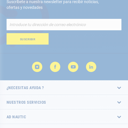
Suscríbete a nuestra newsletter para recibir noticias,
ofertas y novedades
Inscríbete
a
nuestro
boletín
SUSCRIBIR
de
noticias:
¿NECESITAS AYUDA ?
NUESTROS SERVICIOS
AD NAUTIC