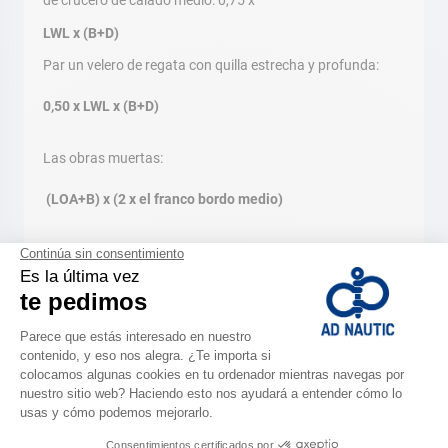
LWL x (B+D)
Par un velero de regata con quilla estrecha y profunda:
0,50 x LWL x (B+D)
Las obras muertas:
(LOA+B) x (2 x el franco bordo medio)
Las cubiertas:
(LOA x B) x 0,75 (deducir la superficie de la bañera)
Grúa
Botadura, varado. AD es la solución inmediata y
profesional en todo memento! Con travelings y técnicos
cualificados y disponibles. AD te garantiza una ejecución y
una seguridad irreprochables
”Nuestros especialista en las tiendas siguen formaciones