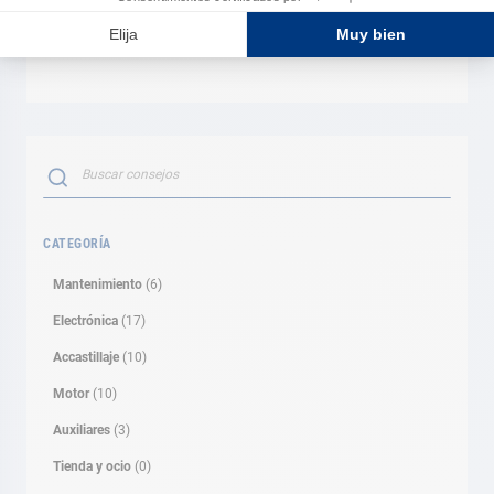
permanentes con el fin de poder aconsejarte mejor para
estos trabajos tan específicos.”
Buscar
BUSCAR
CATEGORÍA
Mantenimiento
(6)
Electrónica
(17)
Accastillaje
(10)
Motor
(10)
Auxiliares
(3)
Tienda y ocio
(0)