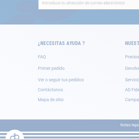
a
nuestro
boletín
de
noticias:
¿NECESITAS AYUDA ?
NUEST
FAQ
Precios
Primer pedido
Devolv
Ver o seguir tus pedidos
Servici
Contáctanos
AD Fide
Mapa de sitio
Campañ
Notas lega