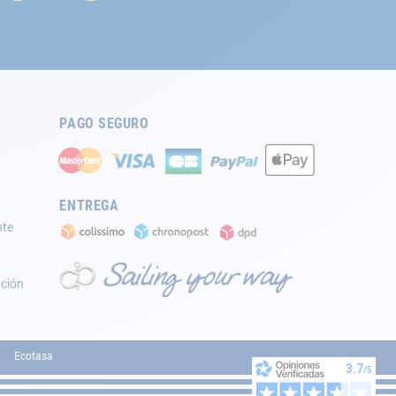
PAGO SEGURO
ENTREGA
nte
ación
Ecotasa