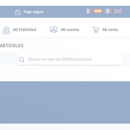
Ir
Pago seguro
al
contenido
AD Fidelidad
Mi cuenta
Mi cesta
 ARTÍCULOS
Buscar