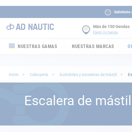
Satisfecho
Más de 150 tiendas
Elegir mi tienda
NUESTRAS GAMAS
NUESTRAS MARCAS
O
Electrónica
Electricidad
Inicio
Cabuyería
Guíndolas y escaleras de mástil
Es
Confort
Escalera de mástil
Seguridad
Cabuyería