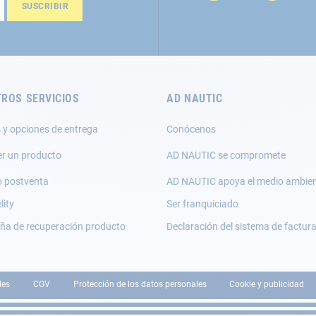
SUSCRIBIR
ROS SERVICIOS
AD NAUTIC
 y opciones de entrega
Conócenos
er un producto
AD NAUTIC se compromete
o postventa
AD NAUTIC apoya el medio ambie
lity
Ser franquiciado
a de recuperación producto
Declaración del sistema de factur
les
CGV
Protección de los datos personales
Cookie y publicidad