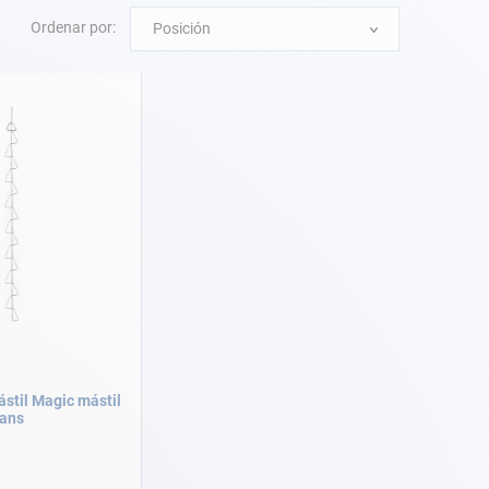
Ordenar por:
Posición
ástil Magic mástil
eans