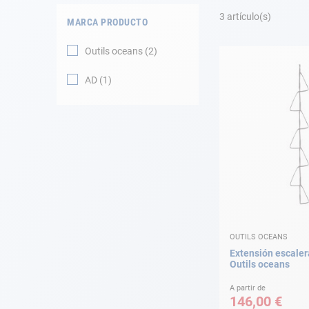
Fondeo
3
artículo(s)
MARCA PRODUCTO
Navegación
Outils oceans
2
Ropa
AD
1
Tienda y ocio
Apéndices
Motor
Accesorios
OUTILS OCEANS
Mantenimiento
Extensión escaler
Outils oceans
Tarjeta regalo -
Guía AD
A partir de
146,00 €