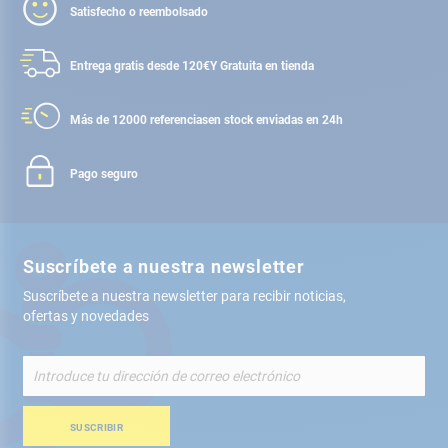
Satisfecho o reembolsado
Entrega gratis desde 120€
Y Gratuita en tienda
Más de 12000 referencias
en stock enviadas en 24h
Pago seguro
Suscríbete a nuestra newsletter
Suscríbete a nuestra newsletter para recibir noticias,
ofertas y novedades
Inscríbete
a
nuestro
boletín
SUSCRIBIR
de