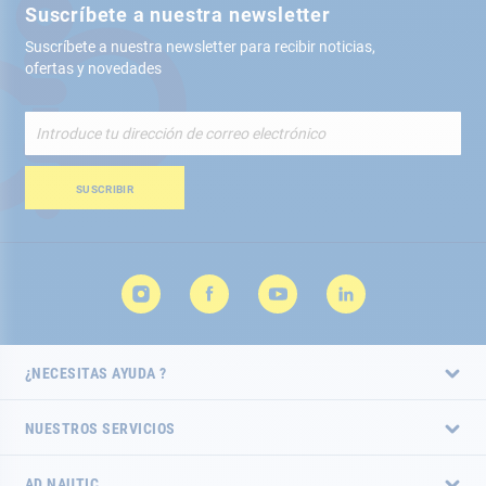
Suscríbete a nuestra newsletter
Suscríbete a nuestra newsletter para recibir noticias,
ofertas y novedades
Inscríbete
a
nuestro
boletín
SUSCRIBIR
de
noticias:
¿NECESITAS AYUDA ?
NUESTROS SERVICIOS
AD NAUTIC