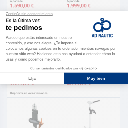
A partir de
A partir de
1.590,00 €
1.999,00 €
Disponible en varias versiones
Disponible en varias versiones
TORQEEDO
TEMO
Motor CRUISE 3.0 T Torqeedo
Motor eléctrico TEMO•1000
TEMO
A partir de
3.879,00 €
2.900,00 €
Disponible en varias versiones