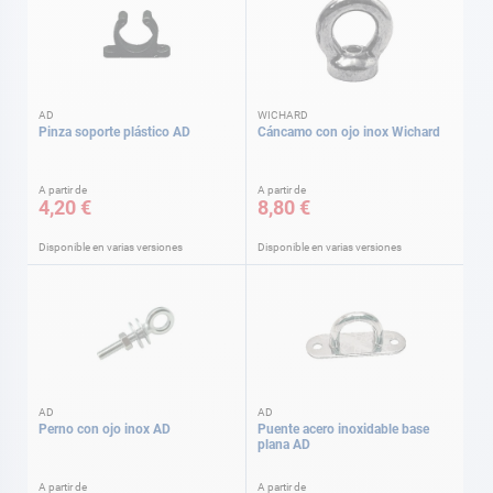
AD
WICHARD
Pinza soporte plástico AD
Cáncamo con ojo inox Wichard
A partir de
A partir de
4,20 €
8,80 €
Disponible en varias versiones
Disponible en varias versiones
AD
AD
Perno con ojo inox AD
Puente acero inoxidable base
plana AD
A partir de
A partir de