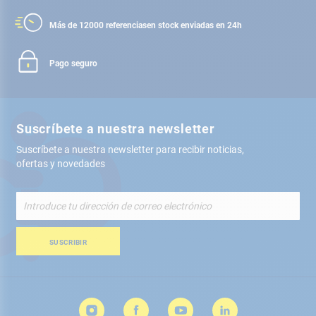
Más de 12000 referencias
en stock enviadas en 24h
Pago seguro
Suscríbete a nuestra newsletter
Suscríbete a nuestra newsletter para recibir noticias,
ofertas y novedades
Inscríbete
a
nuestro
boletín
SUSCRIBIR
de
noticias: