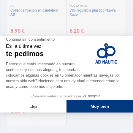
AD
NUOVA RADE
Collar de fijación en candelero
Clip regulable plástico Nuova
AD
Rade
8,90 €
6,20 €
AD
Puente inox con platina ø : 5 mm,
35 x 40 mm AD
8,80 €