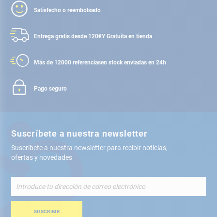
Satisfecho o reembolsado
Entrega gratis desde 120€
Y Gratuita en tienda
Más de 12000 referencias
en stock enviadas en 24h
Pago seguro
Suscríbete a nuestra newsletter
Suscríbete a nuestra newsletter para recibir noticias,
ofertas y novedades
Inscríbete
a
nuestro
boletín
SUSCRIBIR