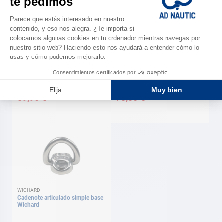
ANTAL
ANTAL
Pad Eyes
Pad Eyes
89,90 €
73,00 €
WICHARD
Cadenote articulado simple base
Wichard