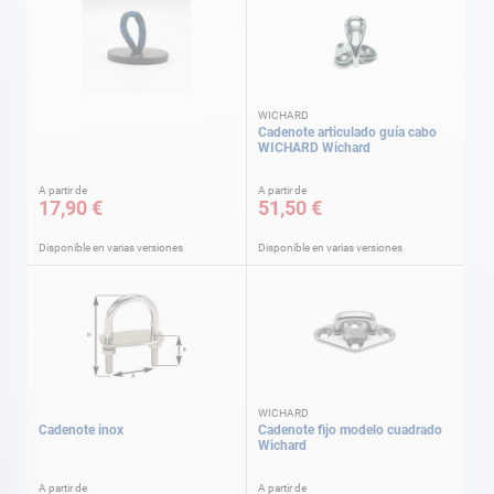
WICHARD
Cadenote articulado guía cabo
WICHARD Wichard
A partir de
A partir de
17,90 €
51,50 €
Disponible en varias versiones
Disponible en varias versiones
WICHARD
Cadenote inox
Cadenote fijo modelo cuadrado
Wichard
A partir de
A partir de