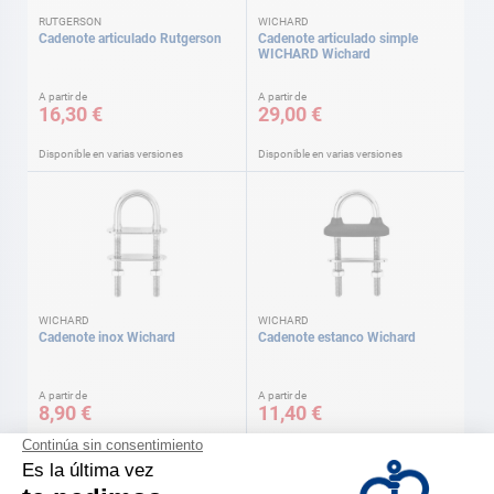
RUTGERSON
WICHARD
Cadenote articulado Rutgerson
Cadenote articulado simple
WICHARD Wichard
A partir de
A partir de
16,30 €
29,00 €
Disponible en varias versiones
Disponible en varias versiones
WICHARD
WICHARD
Cadenote inox Wichard
Cadenote estanco Wichard
A partir de
A partir de
8,90 €
11,40 €
Disponible en varias versiones
Disponible en varias versiones