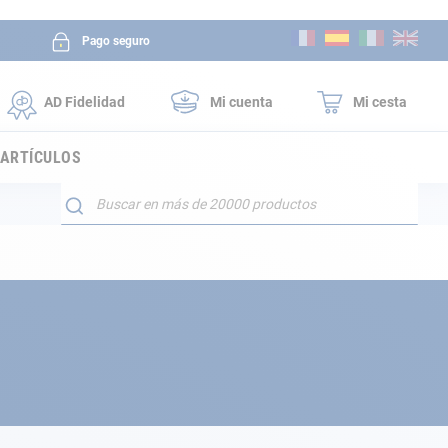
Ir
Pago seguro
al
contenido
AD Fidelidad
Mi cuenta
Mi cesta
 ARTÍCULOS
Buscar