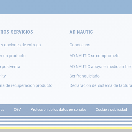
ROS SERVICIOS
AD NAUTIC
 y opciones de entrega
Conócenos
er un producto
AD NAUTIC se compromete
o postventa
AD NAUTIC apoya el medio ambie
lity
Ser franquiciado
a de recuperación producto
Declaración del sistema de factur
les
CGV
Protección de los datos personales
Cookie y publicidad