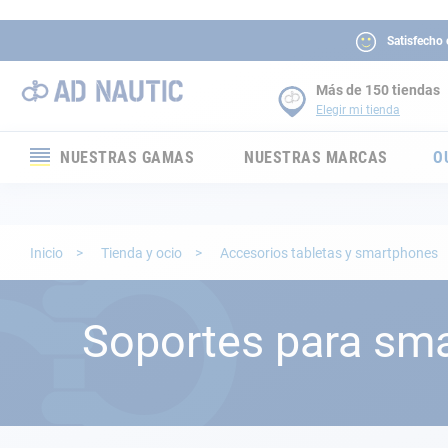
Satisfecho
Más de 150 tiendas
Elegir mi tienda
NUESTRAS GAMAS
NUESTRAS MARCAS
O
Electrónica
Electricidad
Inicio
Tienda y ocio
Accesorios tabletas y smartphones
Confort
Soportes para sma
Seguridad
Cabuyería