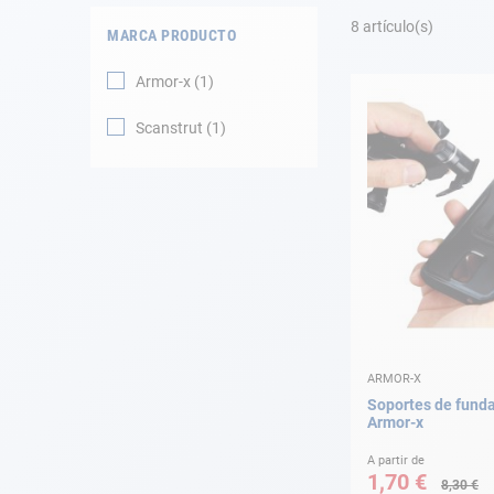
Fondeo
8
artículo(s)
MARCA PRODUCTO
Navegación
Armor-x
1
Ropa
Scanstrut
1
Tienda y ocio
Apéndices
Motor
Accesorios
ARMOR-X
Mantenimiento
Soportes de fund
Armor-x
Tarjeta regalo -
Guía AD
A partir de
1,70 €
8,30 €