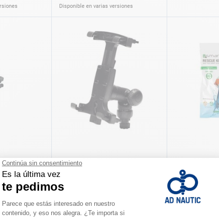
ersiones
Disponible en varias versiones
F RAILBLAZA
Soporte para tableta
Kit de secado
RAILBLAZA
72,90 €
8,90 €