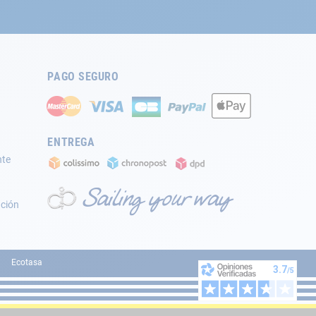
PAGO SEGURO
ENTREGA
nte
ación
Ecotasa