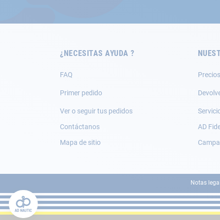
nuestro
boletín
de
noticias:
¿NECESITAS AYUDA ?
NUEST
FAQ
Precios
Primer pedido
Devolv
Ver o seguir tus pedidos
Servici
Contáctanos
AD Fide
Mapa de sitio
Campañ
Notas lega