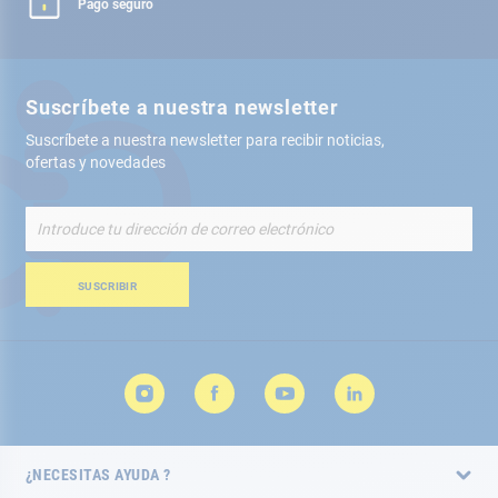
Pago seguro
Suscríbete a nuestra newsletter
Suscríbete a nuestra newsletter para recibir noticias,
ofertas y novedades
Inscríbete
a
nuestro
boletín
SUSCRIBIR
de
noticias:
¿NECESITAS AYUDA ?