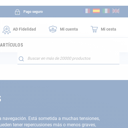
Ir
Pago seguro
al
contenido
AD Fidelidad
Mi cuenta
Mi cesta
 ARTÍCULOS
Buscar
s
 la navegación. Está sometida a muchas tensiones,
ueden tener repercusiones más o menos graves,