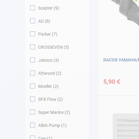
Scepter
9
AD
8
Parker
7
CROSSEVEN
5
RACOR YAMAHA/
Jabsco
3
Attwood
2
5,90 €
Moeller
2
SPX Flow
2
Super Marine
2
Albin Pump
1
Can
1