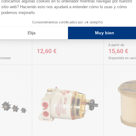
e VETUS Can
Raccor orientable
Elemento filtra
separador mot
A partir de
12,60 €
15,60 €
ersiones
Disponible en vari