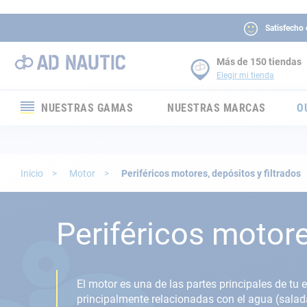
Satisfecho
Más de 150 tiendas
Elegir mi tienda
NUESTRAS GAMAS
NUESTRAS MARCAS
O
Electrónica
Electricidad
Inicio
Motor
Periféricos motores, depósitos y filtrados
Confort
Periféricos motore
Seguridad
Cabuyería
El motor es una de las partes principales de t
principalmente relacionadas con el agua (salada