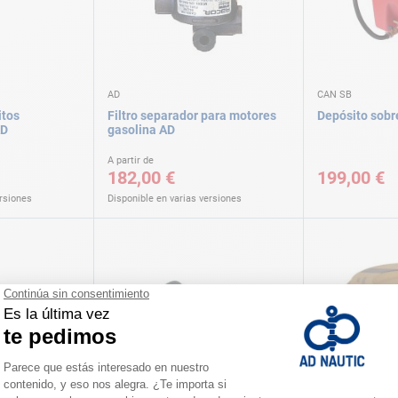
AD
CAN SB
itos
Filtro separador para motores
Depósito sobr
AD
gasolina AD
A partir de
182,00 €
199,00 €
ersiones
Disponible en varias versiones