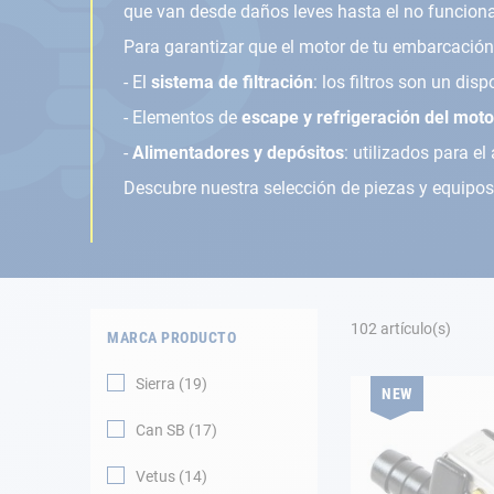
Fondeo
que van desde daños leves hasta el no funcio
Para garantizar que el motor de tu embarcación
Navegación
- El
sistema de filtración
: los filtros son un di
Ropa
- Elementos de
escape y refrigeración del moto
-
Alimentadores y depósitos
: utilizados para e
Tienda y ocio
Descubre nuestra selección de piezas y equipos
Apéndices
Motor
102
artículo(s)
Accesorios
MARCA PRODUCTO
Sierra
19
Mantenimiento
NEW
Can SB
17
Tarjeta regalo -
Guía AD
Vetus
14