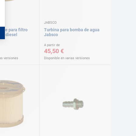
JABSCO
nte para filtro
Turbina para bomba de agua
or diesel
Jabsco
A partir de
45,50 €
as versiones
Disponible en varias versiones