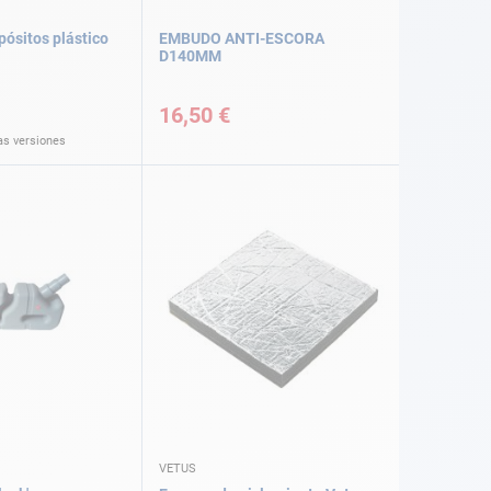
pósitos plástico
EMBUDO ANTI-ESCORA
D140MM
16,50 €
as versiones
VETUS