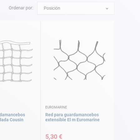
Ordenar por:
Posición
EUROMARINE
rdamancebos
Red para guardamancebos
dada Cousin
extensible El m Euromarine
5,30 €