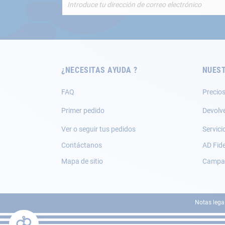
a
nuestro
boletín
de
noticias:
¿NECESITAS AYUDA ?
NUEST
FAQ
Precios
Primer pedido
Devolv
Ver o seguir tus pedidos
Servici
Contáctanos
AD Fide
Mapa de sitio
Campañ
Notas lega