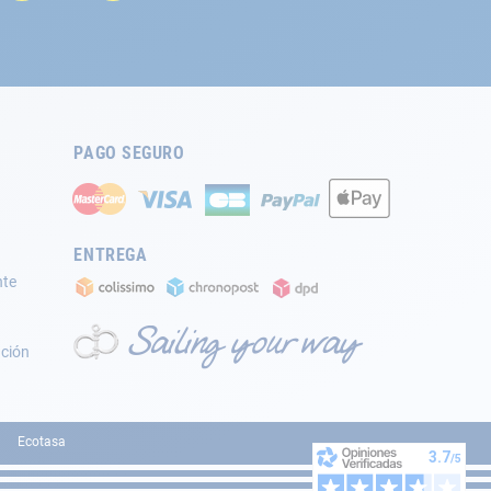
PAGO SEGURO
ENTREGA
nte
ación
Ecotasa