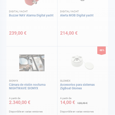
DIGITAL YACHT
DIGITAL YACHT
Buzzer NAV Alarma Digital yacht
Alerta MOB Digital yacht
239,00 €
214,00 €
-88%
SIONYX
GLOMEX
Cámara de visión nocturna
Accesorios para sistemas
NIGHTWAVE SIONYX
ZigBoat Glomex
A partir de
A partir de
2.340,00 €
14,00 €
120,40 €
Disponible en varias versiones
Disponible en varias versiones