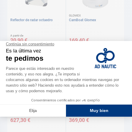
GLOMEX
Reflector de radar octaedro
CamBoat Glomex
A partir de
20,90 €
169,40 €
Disponible en varias versiones
GLOMEX
Sistema de vigilancia y de
Detector de radar Mer-Veille
seguridad ZigBoat Glomex
627,30 €
369,00 €