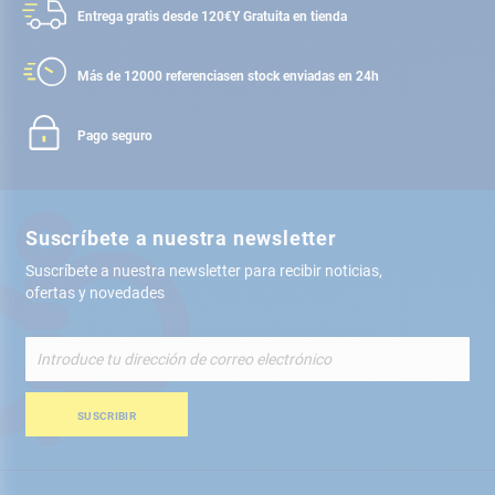
Entrega gratis desde 120€
Y Gratuita en tienda
Más de 12000 referencias
en stock enviadas en 24h
Pago seguro
Suscríbete a nuestra newsletter
Suscríbete a nuestra newsletter para recibir noticias,
ofertas y novedades
Inscríbete
a
nuestro
boletín
SUSCRIBIR
de
noticias: