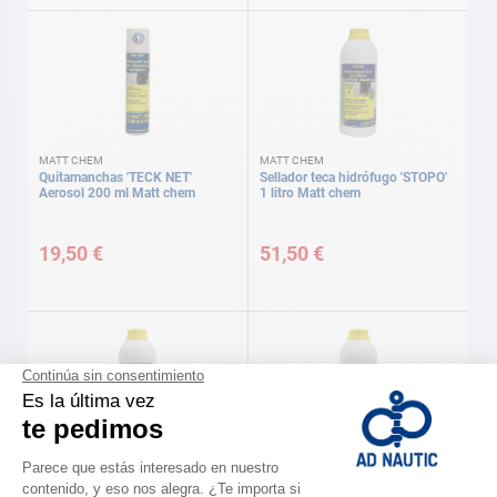
MATT CHEM
MATT CHEM
Quitamanchas 'TECK NET'
Sellador teca hidrófugo 'STOPO'
Aerosol 200 ml Matt chem
1 litro Matt chem
19,50 €
51,50 €
MATT CHEM
MATT CHEM
Limpiador teca 'SUN TECK' 1 litro
Renovador teca 'BRIGHT TECK' 1
Matt chem
litro Matt chem