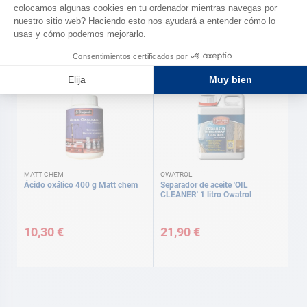
27,50 €
28,00 €
MATT CHEM
OWATROL
Ácido oxálico 400 g Matt chem
Separador de aceite 'OIL
CLEANER' 1 litro Owatrol
10,30 €
21,90 €