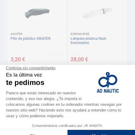
4WATER
EUROMARINE
Pito de plástico 4WATER
Lámpara estanca flash
Euromarine
3,20 €
28,00 €
PLASTIMO
Espejo de señales
Bola Negra Plastimo