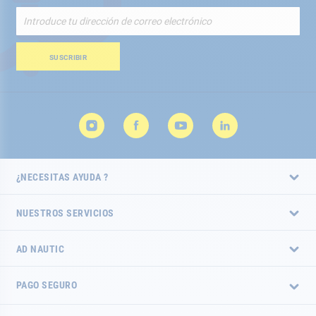
Inscríbete
a
nuestro
boletín
SUSCRIBIR
de
noticias:
¿NECESITAS AYUDA ?
NUESTROS SERVICIOS
AD NAUTIC
PAGO SEGURO