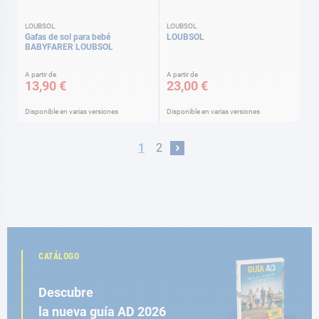
LOUBSOL
LOUBSOL
Gafas de sol para bebé
LOUBSOL
BABYFARER LOUBSOL
A partir de
A partir de
13,90 €
23,00 €
Disponible en varias versiones
Disponible en varias versiones
Página
Actualmente estás leyendo página
Página
1
2
Página
Siguiente
CATÁLOGO
Descubre
la nueva guía AD 2026