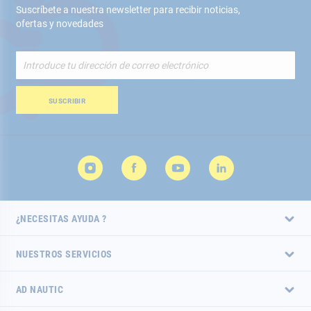
Suscríbete a nuestra newsletter para recibir noticias,
ofertas y novedades
Inscríbete
a
nuestro
boletín
SUSCRIBIR
de
noticias:
¿NECESITAS AYUDA ?
NUESTROS SERVICIOS
AD NAUTIC