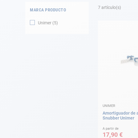
Fondeo
7
artículo(s)
MARCA PRODUCTO
Navegación
Unimer
5
Ropa
Tienda y ocio
Apéndices
Motor
Accesorios
UNIMER
Mantenimiento
Amortiguador de 
Snubber Unimer
Tarjeta regalo -
Guía AD
A partir de
17,90 €