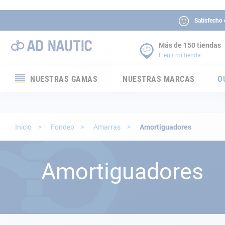
Satisfecho
Más de 150 tiendas
Elegir mi tienda
NUESTRAS GAMAS
NUESTRAS MARCAS
O
Electrónica
Electricidad
Inicio
Fondeo
Amarras
Amortiguadores
Confort
Amortiguadores
Seguridad
Cabuyería