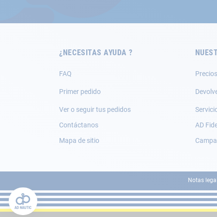
nuestro
boletín
de
noticias:
¿NECESITAS AYUDA ?
NUEST
FAQ
Precios
Primer pedido
Devolv
Ver o seguir tus pedidos
Servici
Contáctanos
AD Fide
Mapa de sitio
Campañ
Notas lega