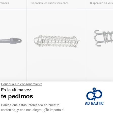
ersiones
Disponible en varias versiones
Disponible en vari
amarre clásico
Muelle de amarre inox
Muelle de ama
cadmio
A partir de
A partir de
23,90 €
36,90 €
ersiones
Disponible en varias versiones
Disponible en vari