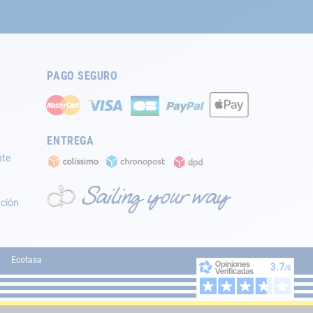
PAGO SEGURO
ENTREGA
nte
ación
Ecotasa