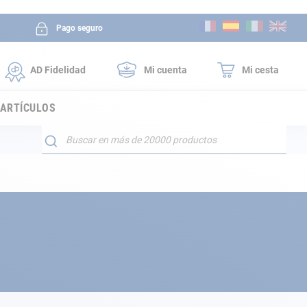
Ir
Pago seguro
al
contenido
AD Fidelidad
Mi cuenta
Mi cesta
 ARTÍCULOS
Buscar