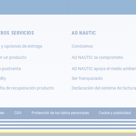
ROS SERVICIOS
AD NAUTIC
 y opciones de entrega
Conócenos
er un producto
AD NAUTIC se compromete
o postventa
AD NAUTIC apoya el medio ambie
lity
Ser franquiciado
a de recuperación producto
Declaración del sistema de factur
les
CGV
Protección de los datos personales
Cookie y publicidad