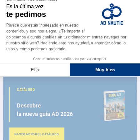
COULEUR MER
Vaso tritan st barth - paq de 6
Couleur mer
5,80 €
CATÁLOGO
Descubre
la nueva guía AD 2026
NAVEGAR POR EL CATÁLOGO