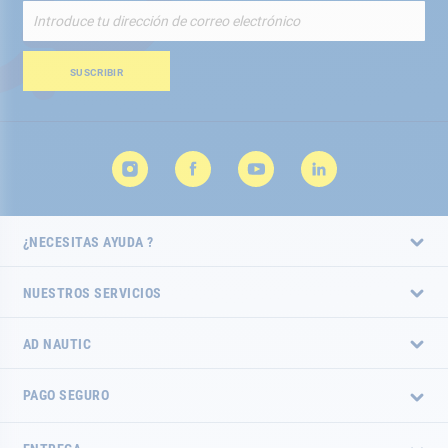
Inscríbete
a
nuestro
boletín
SUSCRIBIR
de
noticias:
¿NECESITAS AYUDA ?
NUESTROS SERVICIOS
AD NAUTIC
PAGO SEGURO