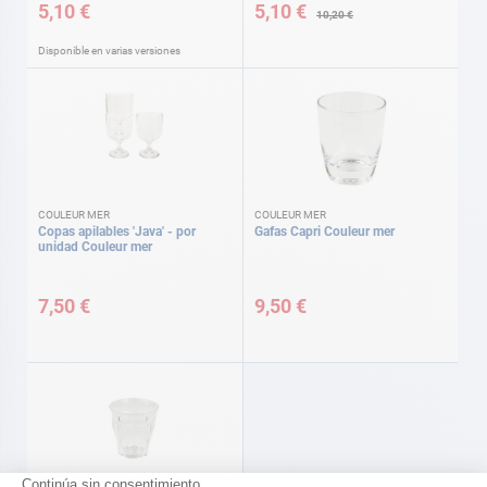
especial
5,10 €
5,10 €
10,20 €
Disponible en varias versiones
COULEUR MER
COULEUR MER
Copas apilables 'Java' - por
Gafas Capri Couleur mer
unidad Couleur mer
7,50 €
9,50 €