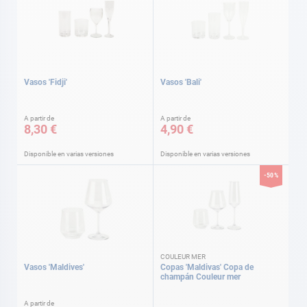
Vasos 'Fidji'
Vasos 'Bali'
A partir de
A partir de
8,30 €
4,90 €
Disponible en varias versiones
Disponible en varias versiones
-50%
COULEUR MER
Vasos 'Maldives'
Copas 'Maldivas' Copa de
champán Couleur mer
Precio
A partir de