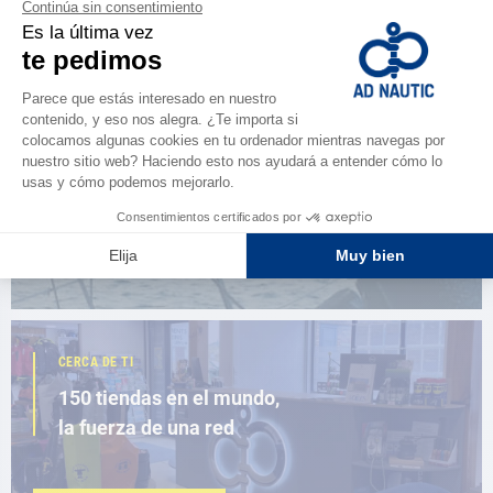
ESPACIO FIDELIDAD
¿Eres apasionado?
Benefíciate de ventajas exclusivas
AD FIDELITY
CERCA DE TI
150 tiendas en el mundo,
la fuerza de una red