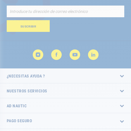
Inscríbete
a
nuestro
boletín
SUSCRIBIR
de
noticias:
¿NECESITAS AYUDA ?
NUESTROS SERVICIOS
AD NAUTIC
PAGO SEGURO