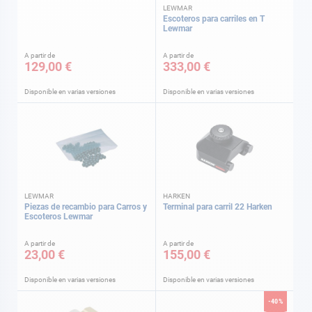
LEWMAR
Escoteros para carriles en T
Lewmar
A partir de
A partir de
129,00 €
333,00 €
Disponible en varias versiones
Disponible en varias versiones
LEWMAR
HARKEN
Piezas de recambio para Carros y
Terminal para carril 22 Harken
Escoteros Lewmar
A partir de
A partir de
23,00 €
155,00 €
Disponible en varias versiones
Disponible en varias versiones
-40%