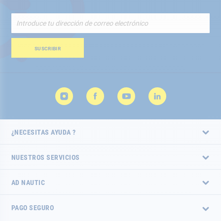
Inscríbete
a
nuestro
boletín
SUSCRIBIR
de
noticias:
¿NECESITAS AYUDA ?
NUESTROS SERVICIOS
AD NAUTIC
PAGO SEGURO