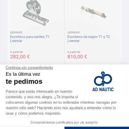
LEWMAR
LEWMAR
Escoteros para carriles T1
Escoteros de mayor T1 y T2
Lewmar
Lewmar
A partir de
A partir de
282,00 €
810,00 €
Disponible en varias versiones
Disponible en varias versiones
HARKEN
MCLUBE
Rodamientos de recambio
Lubricante One Drop 14.7 ml
Torlon® para escoteros Harken
Mclube