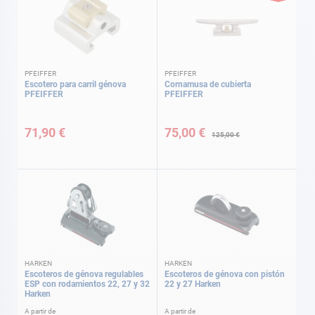
PFEIFFER
PFEIFFER
Escotero para carril génova
Cornamusa de cubierta
PFEIFFER
PFEIFFER
Precio
especial
71,90 €
75,00 €
125,00 €
HARKEN
HARKEN
Escoteros de génova regulables
Escoteros de génova con pistón
ESP con rodamientos 22, 27 y 32
22 y 27 Harken
Harken
A partir de
A partir de