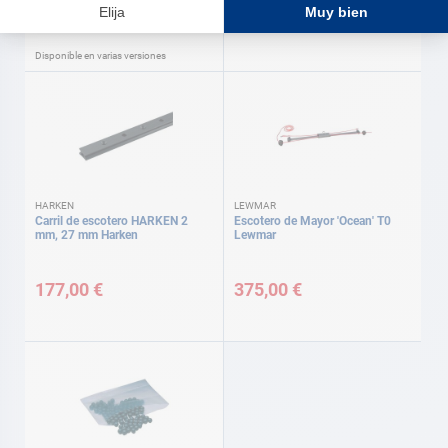
A partir de
18,70 €
21,00 €
Disponible en varias versiones
HARKEN
LEWMAR
Carril de escotero HARKEN 2
Escotero de Mayor 'Ocean' T0
mm, 27 mm Harken
Lewmar
177,00 €
375,00 €