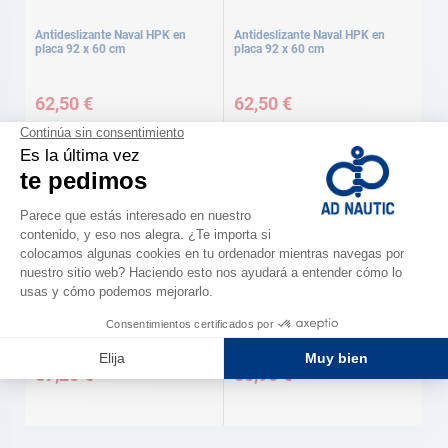
Antideslizante Naval HPK en
Antideslizante Naval HPK en
placa 92 x 60 cm
placa 92 x 60 cm
62,50 €
62,50 €
HARKEN
PSP
Transparente, 15.2 X 15.2 cm
Antideslizante 'Soft grip' , Negro
Harken
Psp
57,20 €
50,90 €