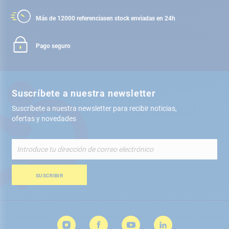
Más de 12000 referencias
en stock enviadas en 24h
Pago seguro
Suscríbete a nuestra newsletter
Suscríbete a nuestra newsletter para recibir noticias,
ofertas y novedades
Inscríbete
a
nuestro
boletín
SUSCRIBIR
de
noticias: