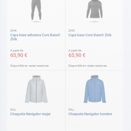
ZHIK
ZHIK
Capa base adhesiva Core Base®
Capa base Core Base® Zhik
Zhik
A partir de
A partir de
65,90 €
65,90 €
Disponible en varias versiones
Disponible en varias versiones
GILL
GILL
Chaqueta Navigator mujer
Chaqueta Navigator hombre