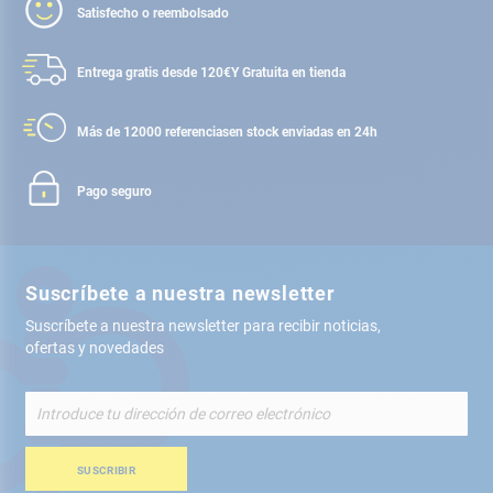
Satisfecho o reembolsado
Entrega gratis desde 120€
Y Gratuita en tienda
Más de 12000 referencias
en stock enviadas en 24h
Pago seguro
Suscríbete a nuestra newsletter
Suscríbete a nuestra newsletter para recibir noticias,
ofertas y novedades
Inscríbete
a
nuestro
boletín
SUSCRIBIR
de