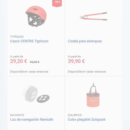
-35%
TYPHOON
Casco CENTRE Typhoon
Cizalla para obenques
A partir de
A partir de
29,20 €
39,90 €
45,00 €
Disponible en varias versiones
Disponible en varias versiones
NAVISAFE
ZULUPACK
Luz de navegación Navisafe
Cubo plegable Zulupack