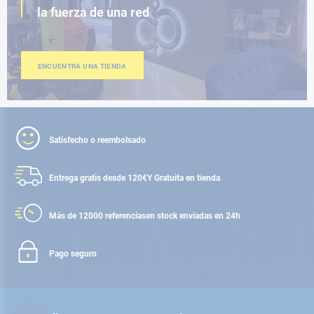
la fuerza de una red
ENCUENTRA UNA TIENDA
Satisfecho o reembolsado
Entrega gratis desde 120€
Y Gratuita en tienda
Más de 12000 referencias
en stock enviadas en 24h
Pago seguro