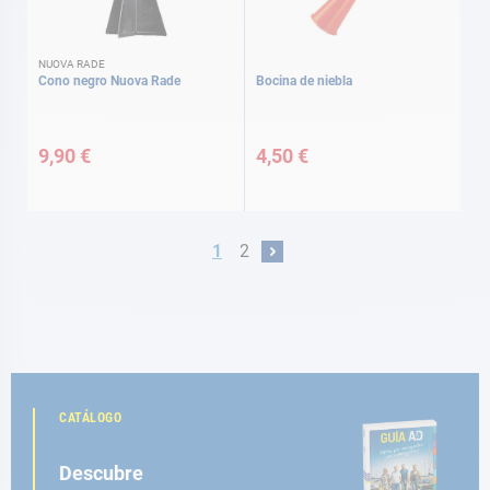
NUOVA RADE
Cono negro Nuova Rade
Bocina de niebla
9,90 €
4,50 €
Página
Actualmente estás leyendo página
Página
1
2
Página
Siguiente
CATÁLOGO
Descubre