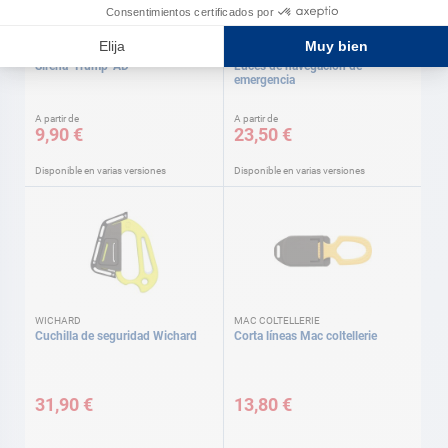
AD
Sirena 'Trump' AD
Luces de navegación de
emergencia
A partir de
A partir de
9,90 €
23,50 €
Disponible en varias versiones
Disponible en varias versiones
WICHARD
MAC COLTELLERIE
Cuchilla de seguridad Wichard
Corta líneas Mac coltellerie
31,90 €
13,80 €