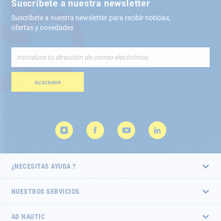
Suscríbete a nuestra newsletter
Suscríbete a nuestra newsletter para recibir noticias,
ofertas y novedades
Inscríbete
a
nuestro
boletín
SUSCRIBIR
de
noticias:
¿NECESITAS AYUDA ?
NUESTROS SERVICIOS
AD NAUTIC