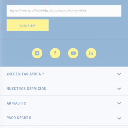
Inscríbete
a
nuestro
boletín
SUSCRIBIR
de
noticias:
¿NECESITAS AYUDA ?
NUESTROS SERVICIOS
AD NAUTIC
PAGO SEGURO