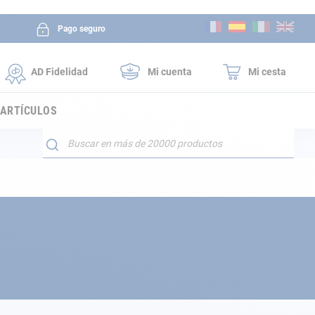
Ir
Pago seguro
al
contenido
AD Fidelidad
Mi cuenta
Mi cesta
 ARTÍCULOS
Buscar