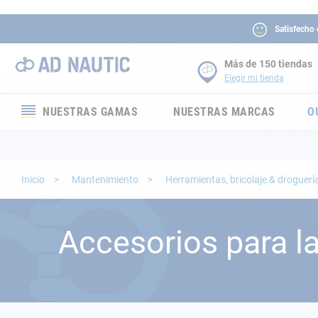
Satisfecho
Más de 150 tiendas
Elegir mi tienda
NUESTRAS GAMAS
NUESTRAS MARCAS
O
Electrónica
Electricidad
Inicio
Mantenimiento
Herramientas, bricolaje & droguerí
Confort
Accesorios para la
Seguridad
Cabuyería