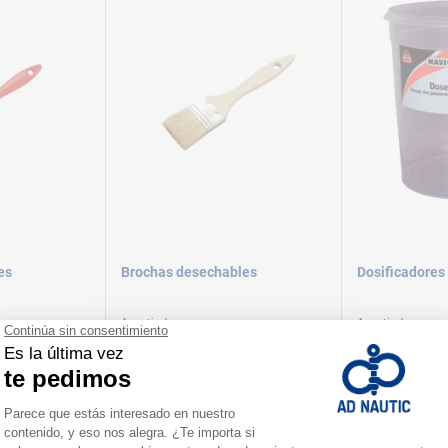
es
Brochas desechables
Dosificadores
A partir de
A partir de
1,90 €
2,50 €
ersiones
Disponible en varias versiones
Disponible en vari