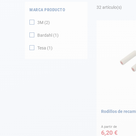
Fondeo
32
artículo(s)
MARCA PRODUCTO
Navegación
3M
2
Ropa
Bardahl
1
Tienda y ocio
Tesa
1
Apéndices
Motor
Accesorios
Mantenimiento
Rodillos de recam
Tarjeta regalo -
Guía AD
A partir de
6,20 €