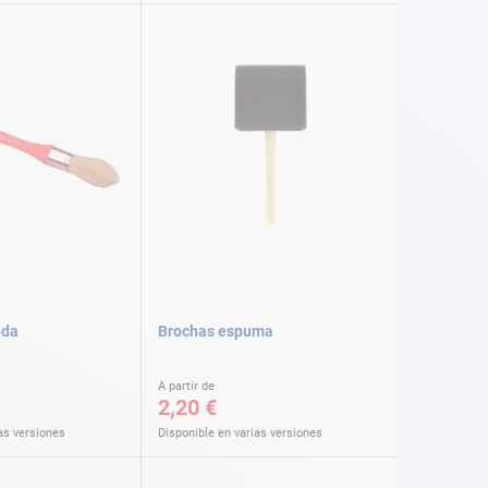
nda
Brochas espuma
A partir de
2,20 €
as versiones
Disponible en varias versiones