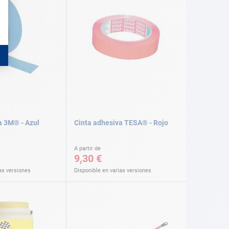
a 3M® - Azul
Cinta adhesiva TESA® - Rojo
A partir de
9,30 €
as versiones
Disponible en varias versiones