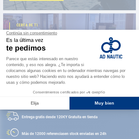
CERCA DE TI
150 tiendas en el mundo,
la fuerza de una red
ENCUENTRA UNA TIENDA
Satisfecho o reembolsado
Entrega gratis desde 120€
Y Gratuita en tienda
Más de 12000 referencias
en stock enviadas en 24h