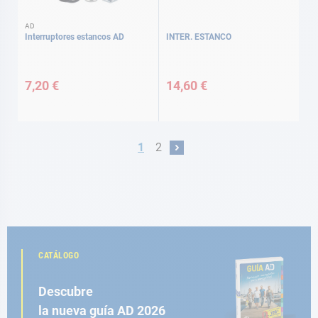
AD
Interruptores estancos AD
INTER. ESTANCO
7,20 €
14,60 €
Página
Actualmente estás leyendo página
Página
1
2
Página
Siguiente
CATÁLOGO
Descubre
la nueva guía AD 2026