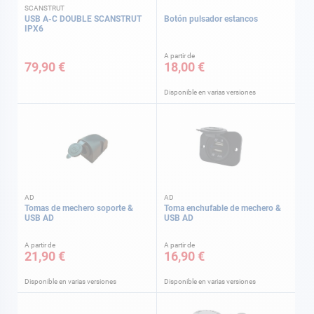
SCANSTRUT
USB A-C DOUBLE SCANSTRUT
Botón pulsador estancos
IPX6
A partir de
79,90 €
18,00 €
Disponible en varias versiones
AD
AD
Tomas de mechero soporte &
Toma enchufable de mechero &
USB AD
USB AD
A partir de
A partir de
21,90 €
16,90 €
Disponible en varias versiones
Disponible en varias versiones