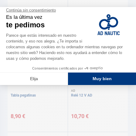
SCANSTRUT
AD
Tomas USB estancas USB doble
Botón pulsador AD
Scanstrut
43,90 €
8,50 €
AD
Tabla pegatinas
Relé 12 V AD
8,90 €
10,70 €