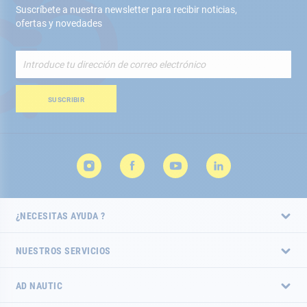
Suscríbete a nuestra newsletter para recibir noticias,
ofertas y novedades
Inscríbete
a
nuestro
boletín
SUSCRIBIR
de
noticias:
¿NECESITAS AYUDA ?
NUESTROS SERVICIOS
AD NAUTIC