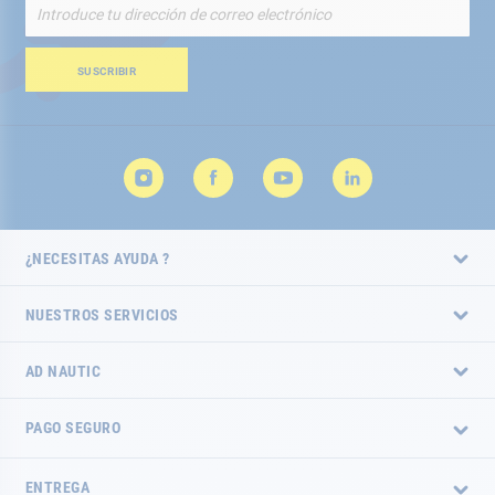
Inscríbete
a
nuestro
boletín
SUSCRIBIR
de
noticias:
¿NECESITAS AYUDA ?
NUESTROS SERVICIOS
AD NAUTIC
PAGO SEGURO
ENTREGA