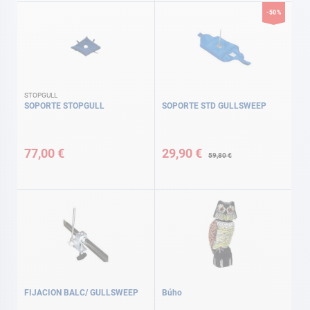
-50%
STOPGULL
SOPORTE STOPGULL
SOPORTE STD GULLSWEEP
Precio
especial
77,00 €
29,90 €
59,80 €
FIJACION BALC/ GULLSWEEP
Búho