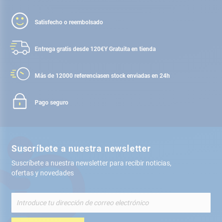
Satisfecho o reembolsado
Entrega gratis desde 120€
Y Gratuita en tienda
Más de 12000 referencias
en stock enviadas en 24h
Pago seguro
Suscríbete a nuestra newsletter
Suscríbete a nuestra newsletter para recibir noticias,
ofertas y novedades
Inscríbete
a
nuestro