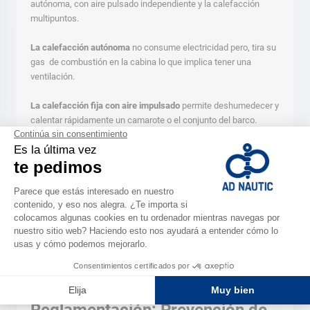
autónoma, con aire pulsado independiente y la calefacción
multipuntos.
La calefacción autónoma
no consume electricidad pero, tira su
gas de combustión en la cabina lo que implica tener una
ventilación.
La calefacción fija con aire impulsado
permite deshumedecer y
calentar rápidamente un camarote o el conjunto del barco.
Aspirando aire fresco del exterior, lo calienta gracias a un
intercambiador térmico antes de expulsarlo al interior del barco.
Dispone de una caja de ajuste del termostato. Expulsa los
gases quemados al exterior y renueva permanentemente el aire
lo que evita la condensación.
Ver el consejo
¡Objetivo limpieza!