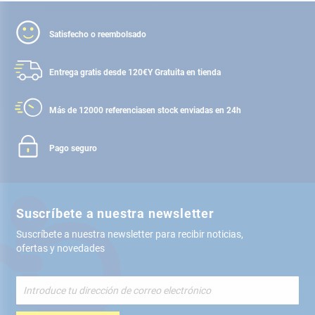
Satisfecho o reembolsado
Entrega gratis desde 120€
Y Gratuita en tienda
Más de 12000 referencias
en stock enviadas en 24h
Pago seguro
Suscríbete a nuestra newsletter
Suscríbete a nuestra newsletter para recibir noticias,
ofertas y novedades
Inscríbete
a
nuestro