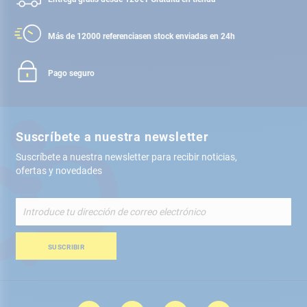
Más de 12000 referencias
en stock enviadas en 24h
Pago seguro
Suscríbete a nuestra newsletter
Suscríbete a nuestra newsletter para recibir noticias,
ofertas y novedades
Inscríbete
a
nuestro
boletín
SUSCRIBIR
de
noticias: