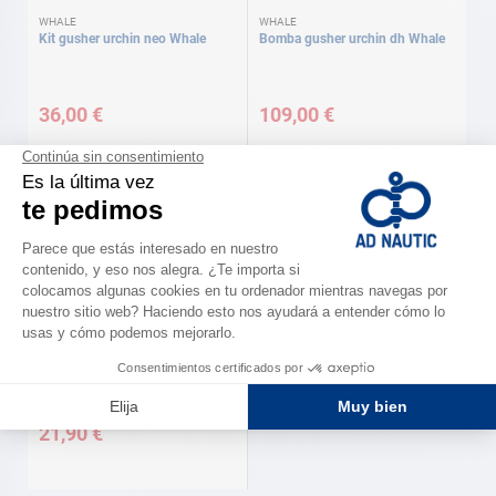
WHALE
WHALE
Kit gusher urchin neo Whale
Bomba gusher urchin dh Whale
36,00 €
109,00 €
TREM
Bomba de mano Trem
21,90 €