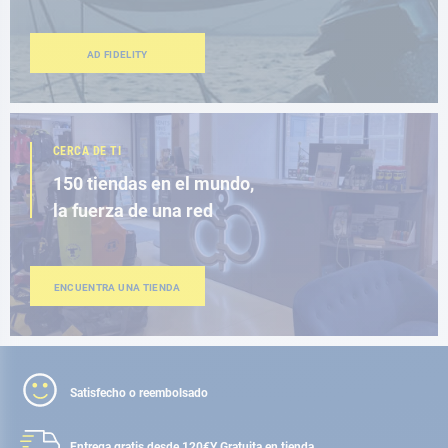
AD FIDELITY
CERCA DE TI
150 tiendas en el mundo,
la fuerza de una red
ENCUENTRA UNA TIENDA
Satisfecho o reembolsado
Entrega gratis desde 120€
Y Gratuita en tienda