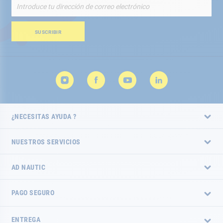
Inscríbete
a
nuestro
boletín
SUSCRIBIR
de
noticias:
¿NECESITAS AYUDA ?
NUESTROS SERVICIOS
AD NAUTIC
PAGO SEGURO
ENTREGA