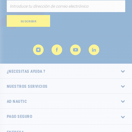
Inscríbete
a
nuestro
boletín
SUSCRIBIR
de
noticias:
¿NECESITAS AYUDA ?
NUESTROS SERVICIOS
AD NAUTIC
PAGO SEGURO