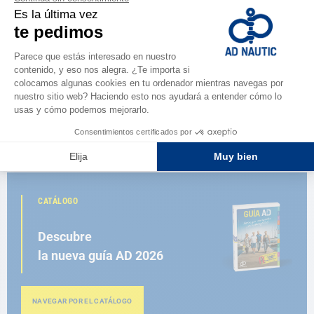
AD
Cornamusa de plástico L : 150
mm AD
9,70 €
CATÁLOGO
Descubre
la nueva guía AD 2026
NAVEGAR POR EL CATÁLOGO