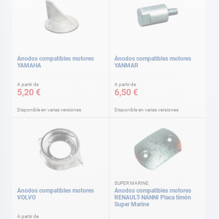
Ánodos compatibles motores
Ánodos compatibles motores
YAMAHA
YANMAR
A partir de
A partir de
5,20 €
6,50 €
Disponible en varias versiones
Disponible en varias versiones
SUPER MARINE
Ánodos compatibles motores
Ánodos compatibles motores
VOLVO
RENAULT-NANNI Placa timón
Super Marine
A partir de