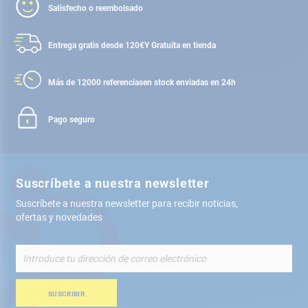
Satisfecho o reembolsado
Entrega gratis desde 120€
Y Gratuita en tienda
Más de 12000 referencias
en stock enviadas en 24h
Pago seguro
Suscríbete a nuestra newsletter
Suscríbete a nuestra newsletter para recibir noticias,
ofertas y novedades
Inscríbete
a
nuestro
boletín
SUSCRIBIR
de