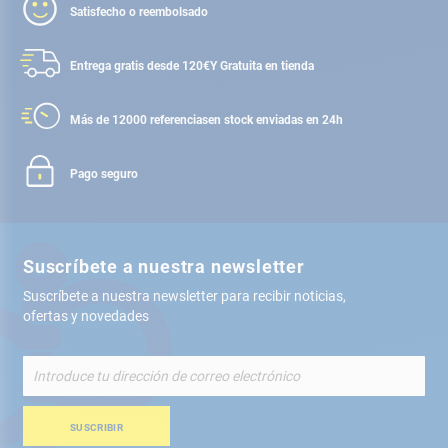
Satisfecho o reembolsado
Entrega gratis desde 120€
Y Gratuita en tienda
Más de 12000 referencias
en stock enviadas en 24h
Pago seguro
Suscríbete a nuestra newsletter
Suscríbete a nuestra newsletter para recibir noticias,
ofertas y novedades
Inscríbete
a
nuestro
boletín
SUSCRIBIR
de