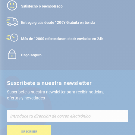
Satisfecho o reembolsado
Entrega gratis desde 120€
Y Gratuita en tienda
Más de 12000 referencias
en stock enviadas en 24h
Pago seguro
Suscríbete a nuestra newsletter
Suscríbete a nuestra newsletter para recibir noticias,
ofertas y novedades
Inscríbete
a
nuestro
boletín
SUSCRIBIR