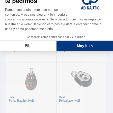
HOLT
HOLT
Polea de contra Alta
Polea de contra De botavara
21,90 €
11,60 €
HOLT
HOLT
Polea Ratchet Holt
Polea laser Holt