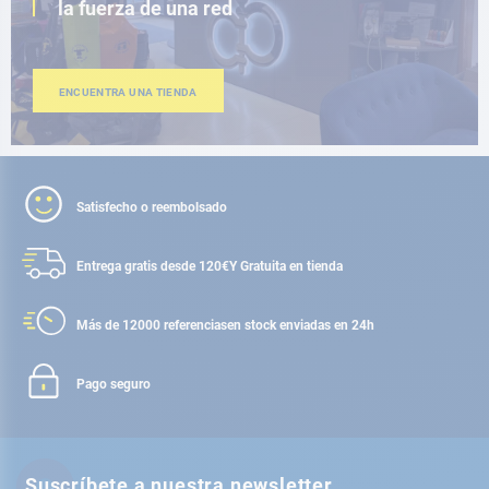
la fuerza de una red
ENCUENTRA UNA TIENDA
Satisfecho o reembolsado
Entrega gratis desde 120€
Y Gratuita en tienda
Más de 12000 referencias
en stock enviadas en 24h
Pago seguro
Suscríbete a nuestra newsletter