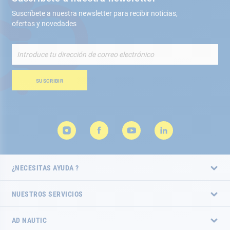
Suscríbete a nuestra newsletter para recibir noticias,
ofertas y novedades
Inscríbete
a
nuestro
boletín
SUSCRIBIR
de
noticias:
¿NECESITAS AYUDA ?
NUESTROS SERVICIOS
AD NAUTIC