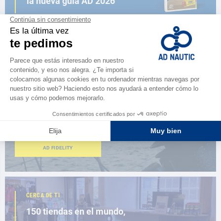
la nueva guía AD 2026
NAVEGAR POR EL CATÁLOGO
ESPACIO FIDELIDAD
¿Eres apasionado?
Benefíciate de ventajas exclusivas
AD FIDELITY
CERCA DE TI
150 tiendas en el mundo,