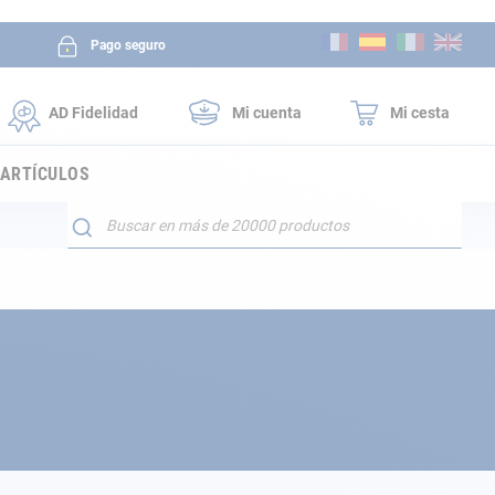
Ir
Pago seguro
al
contenido
AD Fidelidad
Mi cuenta
Mi cesta
 ARTÍCULOS
Buscar