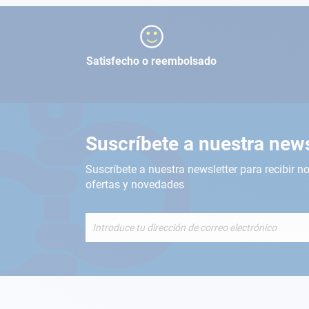
Satisfecho o reembolsado
Suscríbete a nuestra news
Suscríbete a nuestra newsletter para recibir no
ofertas y novedades
Inscríbete
a
nuestro
boletín
de
noticias: