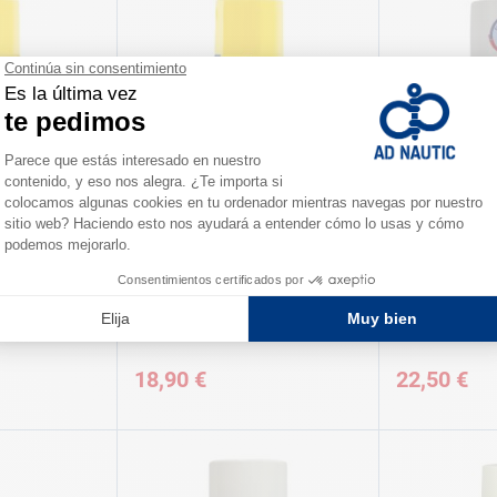
BARDAHL
MATT CHEM
nterno 400 mL
Limpiador carburador 400 mL
Limpieza carb
Bardahl
mL Matt chem
18,90 €
22,50 €