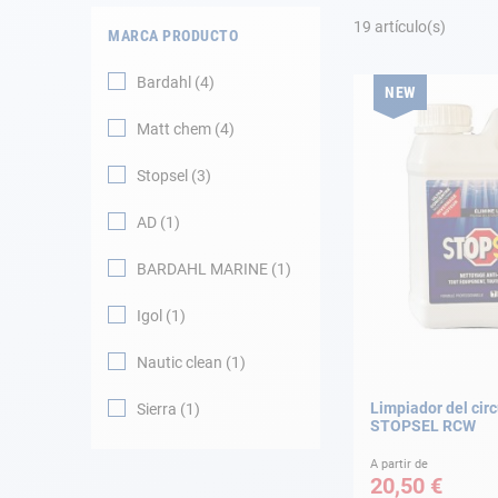
Fondeo
19
artículo(s)
MARCA PRODUCTO
Navegación
Bardahl
4
NEW
Ropa
Matt chem
4
Tienda y ocio
Stopsel
3
AD
1
Apéndices
BARDAHL MARINE
1
Motor
Igol
1
Accesorios
Nautic clean
1
Mantenimiento
Limpiador del circ
Sierra
1
STOPSEL RCW
Tarjeta regalo -
Guía AD
A partir de
20,50 €