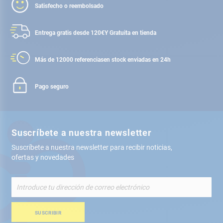
Satisfecho o reembolsado
Entrega gratis desde 120€
Y Gratuita en tienda
Más de 12000 referencias
en stock enviadas en 24h
Pago seguro
Suscríbete a nuestra newsletter
Suscríbete a nuestra newsletter para recibir noticias,
ofertas y novedades
Inscríbete
a
nuestro
boletín
SUSCRIBIR
de