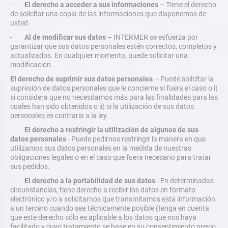
-
El derecho a acceder a sus informaciones
– Tiene el derecho
de solicitar una copia de las informaciones que disponemos de
usted.
-
Al de modificar sus datos
– INTERMER se esfuerza por
garantizar que sus datos personales estén correctos, completos y
actualizados. En cualquier momento, puede solicitar una
modificación.
El derecho de suprimir sus datos personales
– Puede solicitar la
supresión de datos personales que le concierne si fuera el caso o i)
si considera que no necesitamos más para las finalidades para las
cuales han sido obtenidos o ii) si la utilización de sus datos
personales es contraria a la ley.
-
El derecho a restringir la utilización de algunos de sus
datos personales
- Puede pedirnos restringir la manera en que
utilizamos sus datos personales en la medida de nuestras
obligaciones legales o en el caso que fuera necesario para tratar
sus pedidos.
-
El derecho a la portabilidad de sus datos
- En determinadas
circunstancias, tiene derecho a recibir los datos en formato
electrónico y/o a solicitarnos que transmitamos esta información
a un tercero cuando sea técnicamente posible (tenga en cuenta
que este derecho sólo es aplicable a los datos que nos haya
facilitado y cuyo tratamiento se base en su consentimiento previo