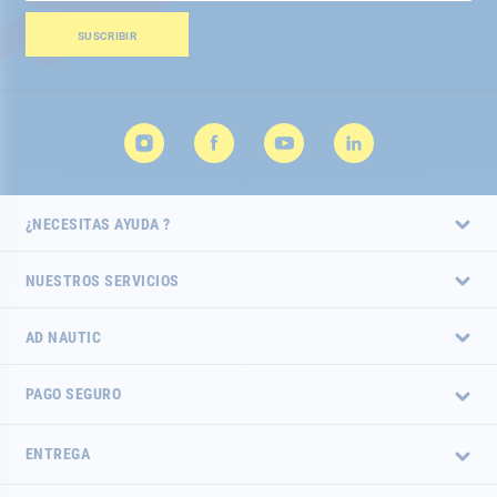
nuestro
boletín
SUSCRIBIR
de
noticias:
¿NECESITAS AYUDA ?
NUESTROS SERVICIOS
AD NAUTIC
PAGO SEGURO
ENTREGA