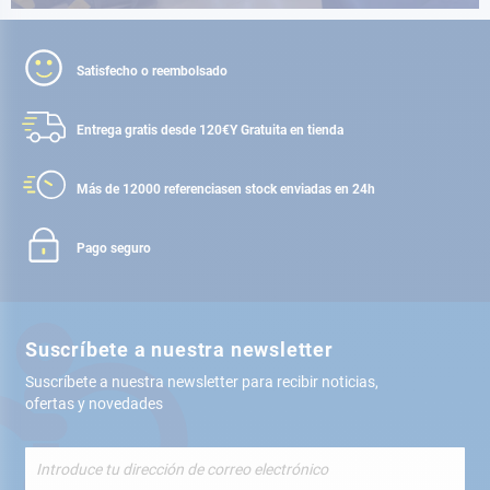
Satisfecho o reembolsado
Entrega gratis desde 120€
Y Gratuita en tienda
Más de 12000 referencias
en stock enviadas en 24h
Pago seguro
Suscríbete a nuestra newsletter
Suscríbete a nuestra newsletter para recibir noticias,
ofertas y novedades
Inscríbete
a