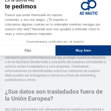
únicamente en el límite necesario para el cumplimiento de las
tareas que les son confiadas. Estos Destinatarios Autorizados
podrán llegar a ponerse en contacto con usted directamente a
partir de los datos que usted nos comunicó o que conseguimos
por terceros de un modo lícito. Exigimos de manera estricta a
nuestros Destinatarios Autorizados que sus datos sean
únicamente tratados para las finalidades previstas. También les
pedimos actuar siempre conforme a las leyes aplicables en
materia de protección de datos personales y conceder una
atención particular en la confidencialidad y en la seguridad de
estos datos.
También podemos divulgar sus datos si pensamos que esto es
necesario para conformarnos a la ley, proteger nuestros derechos
o en la hipótesis donde toda o una parte de nuestras actividades o
activos serían trasladados a otra empresa. Finalmente,
informaciones no identificables sobre los visitantes de nuestra
Web pueden ser entregadas a terceros a fines de marketing,
publicitarios u otros.
¿Sus datos son trasladados fuera de
la Unión Europea?
Sus datos personales son almacenados en nuestros servidores y