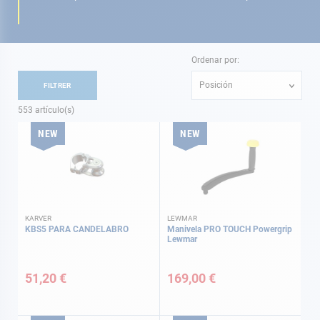
Ordenar por:
Posición
FILTRER
553
artículo(s)
NEW
NEW
KARVER
LEWMAR
KBS5 PARA CANDELABRO
Manivela PRO TOUCH Powergrip
Lewmar
51,20 €
169,00 €