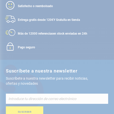
Satisfecho o reembolsado
Entrega gratis desde 120€
Y Gratuita en tienda
Más de 12000 referencias
en stock enviadas en 24h
Pago seguro
Suscríbete a nuestra newsletter
Suscríbete a nuestra newsletter para recibir noticias,
ofertas y novedades
Inscríbete
a
nuestro
boletín
SUSCRIBIR