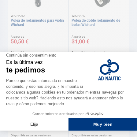
WICHARD
WICHARD
Polea de rodamientos para violín
Polea de doble rodamiento de
Wichard
bolas Wichard
A partir de
A partir de
50,50 €
31,00 €
Disponible en varias versiones
Disponible en varias versiones
WICHARD
WICHARD
Polea simple con rodamiento de
Polea sin bolas violín Wichard
bolas Wichard
A partir de
A partir de
12,90 €
37,50 €
Disponible en varias versiones
Disponible en varias versiones