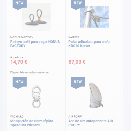
NEW
NEW
NODUS FACTORY
KARVER
Padeye textil para pegar NODUS
Polea articulada para araña
FACTORY
KBS10 Karver
A partir de
14,70 €
87,00 €
Disponible en varias versiones
NEW
NEW
WICHARD
AIR POPPY
Mosquetón de cierre rápido
Asa de aire autoportante AIR
'Speedlink Wichard
POPPY