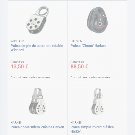
WICHARD
HARKEN
Polea simple de acero inoxidable
Poleas 'Zircon' Harken
Wichard
A partir de
A partir de
13,50 €
88,50 €
Disponible en varias versiones
Disponible en varias versiones
HARKEN
HARKEN
Polea doble 'micro' clásica Harken
Polea simple 'micro' clásica
Harken