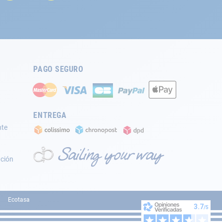
PAGO SEGURO
ENTREGA
nte
ación
Ecotasa