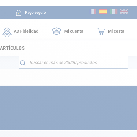
Ir
Pago seguro
al
contenido
AD Fidelidad
Mi cuenta
Mi cesta
 ARTÍCULOS
Buscar