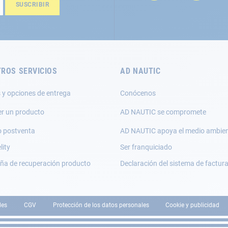
SUSCRIBIR
ROS SERVICIOS
AD NAUTIC
 y opciones de entrega
Conócenos
er un producto
AD NAUTIC se compromete
o postventa
AD NAUTIC apoya el medio ambie
lity
Ser franquiciado
a de recuperación producto
Declaración del sistema de factur
les
CGV
Protección de los datos personales
Cookie y publicidad