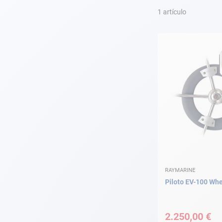
Fondeo
1
artículo
Navegación
Ropa
Tienda y ocio
Apéndices
Motor
Accesorios
RAYMARINE
Mantenimiento
Piloto EV-100 Wh
Tarjeta regalo -
Guía AD
2.250,00 €