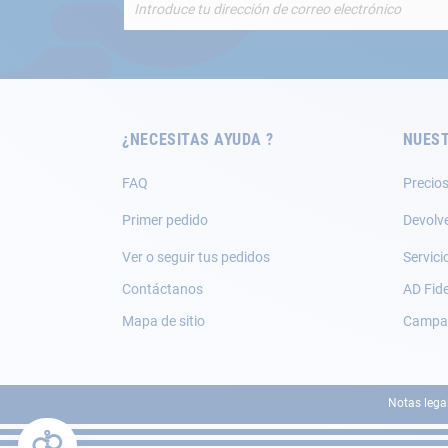
a
nuestro
boletín
de
noticias:
¿NECESITAS AYUDA ?
NUEST
FAQ
Precios
Primer pedido
Devolv
Ver o seguir tus pedidos
Servici
Contáctanos
AD Fide
Mapa de sitio
Campañ
Notas lega