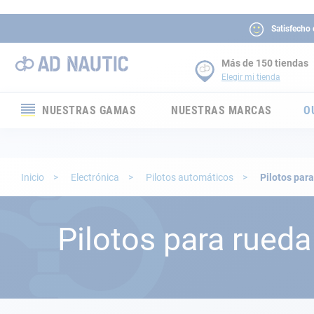
Satisfecho
Más de 150 tiendas
Elegir mi tienda
NUESTRAS GAMAS
NUESTRAS MARCAS
O
Electrónica
Electricidad
Inicio
Electrónica
Pilotos automáticos
Pilotos par
Confort
Pilotos para rueda
Seguridad
Cabuyería