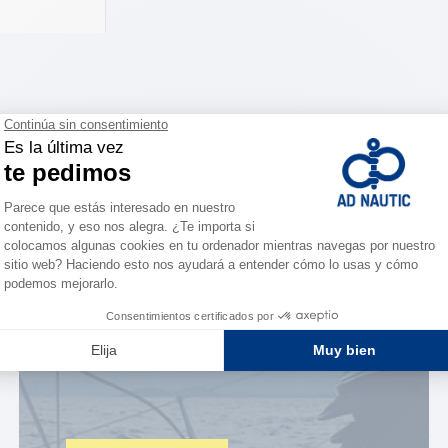
ESPACIO FIDELIDAD
¿Eres apasionado?
Benefíciate de ventajas
exclusivas